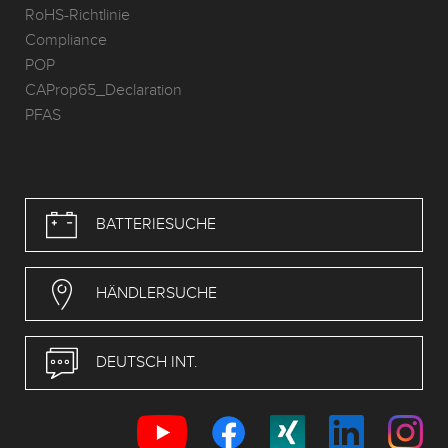
RoHS-Richtlinie
Compliance
POP
CAProp65_Declaration
PFAS
BATTERIESUCHE
HÄNDLERSUCHE
DEUTSCH INT.