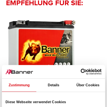
EMPFEHLUNG FÜR SIE:
Zustimmung
Details
Über Cookies
Bike Bull AGM PROfessional
AGM PRO 520 01 / BETX20L - ETX20L
Diese Webseite verwendet Cookies