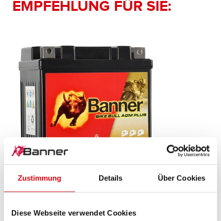
EMPFEHLUNG FÜR SIE:
Zustimmung
Details
Über Cookies
Bike Bull AGM PLUS
AGM PLUS 506 21 / BGTZ7-S - GTZ7-S
Diese Webseite verwendet Cookies