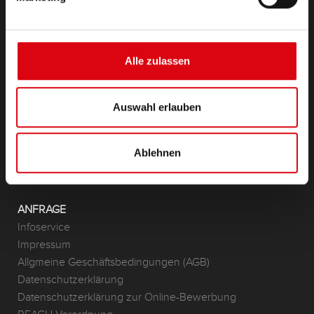
PRODUKTE
Starter- & Bordnetzbatterien
Zubehör für PKW und Nutzfahrzeuge
Alle zulassen
(Semi-) Traktion & Standby
(Semi-) Traktion & Standby
Auswahl erlauben
Lithium
Anwendungsbereiche
Ablehnen
KONTAKT
Standorte & Kontakt
ANFRAGE
Infoservice
Impressum
Allgmeine Geschäftsbedingungen (AGB)
Datenschutzerklärung
Datenschutzerklärung zur Online-Bewerbung