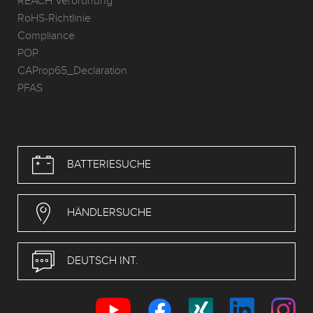
REACH Verordnung
RoHS-Richtlinie
Compliance
POP
CAProp65_Declaration
PFAS
BATTERIESUCHE
HÄNDLERSUCHE
DEUTSCH INT.