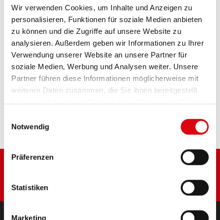
Wir verwenden Cookies, um Inhalte und Anzeigen zu
Das Aushängeschild der Banner Markenqualität.
personalisieren, Funktionen für soziale Medien anbieten
Originalqualität zum Nachrüsten (OE).
zu können und die Zugriffe auf unsere Website zu
analysieren. Außerdem geben wir Informationen zu Ihrer
Verwendung unserer Website an unsere Partner für
PRODUKTDETAILS >
soziale Medien, Werbung und Analysen weiter. Unsere
Partner führen diese Informationen möglicherweise mit
Diese Batterie kaufen:
weiteren Daten zusammen, die Sie ihnen bereitgestellt
haben oder die sie im Rahmen Ihrer Nutzung der Dienste
HÄNDLER & EINBAUSERVICE >
gesammelt haben.
Einwilligungsauswahl
Notwendig
Präferenzen
Statistiken
Marketing