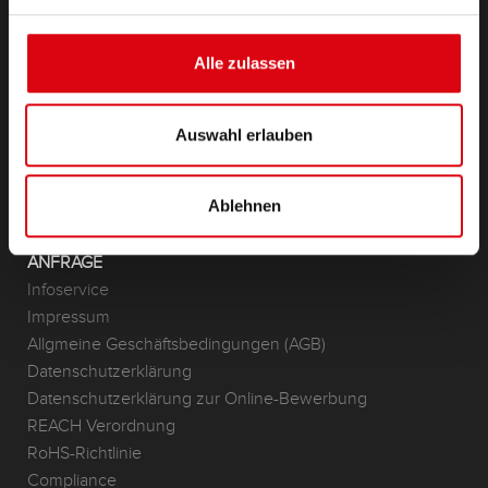
Starter- & Bordnetzbatterien
Zubehör für PKW und Nutzfahrzeuge
(Semi-) Traktion & Standby
Alle zulassen
(Semi-) Traktion & Standby
Lithium
Auswahl erlauben
Anwendungsbereiche
KONTAKT
Ablehnen
Standorte & Kontakt
ANFRAGE
Infoservice
Impressum
Allgmeine Geschäftsbedingungen (AGB)
Datenschutzerklärung
Datenschutzerklärung zur Online-Bewerbung
REACH Verordnung
RoHS-Richtlinie
Compliance