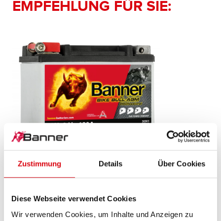
EMPFEHLUNG FÜR SIE:
Bike Bull AGM PROfessional
Zustimmung
Details
Über Cookies
AGM PRO 509 01 / BETX9 - ETX9
Diese Webseite verwendet Cookies
Das Aushängeschild der Banner Markenqualität.
Wir verwenden Cookies, um Inhalte und Anzeigen zu
Originalqualität zum Nachrüsten (OE).