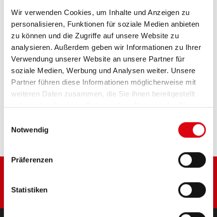
Wir verwenden Cookies, um Inhalte und Anzeigen zu
personalisieren, Funktionen für soziale Medien anbieten
Das Aushängeschild der Banner Markenqualität.
Originalqualität zum Nachrüsten (OE).
zu können und die Zugriffe auf unsere Website zu
analysieren. Außerdem geben wir Informationen zu Ihrer
Verwendung unserer Website an unsere Partner für
PRODUKTDETAILS >
soziale Medien, Werbung und Analysen weiter. Unsere
Partner führen diese Informationen möglicherweise mit
weiteren Daten zusammen, die Sie ihnen bereitgestellt
Diese Batterie kaufen:
haben oder die sie im Rahmen Ihrer Nutzung der Dienste
gesammelt haben.
HÄNDLER & EINBAUSERVICE >
Einwilligungsauswahl
Notwendig
Präferenzen
Statistiken