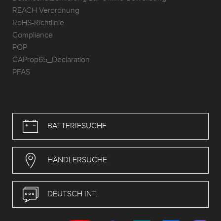
REACH Verordnung
RoHS-Richtlinie
Compliance
POP
CAProp65_Declaration
PFAS
BATTERIESUCHE
HÄNDLERSUCHE
DEUTSCH INT.