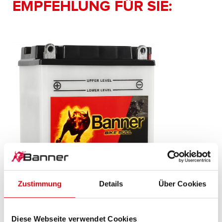
EMPFEHLUNG FÜR SIE:
Zustimmung
Details
Über Cookies
Bike Bull SLI
Diese Webseite verwendet Cookies
509 14 / BB9-B - YB9-B