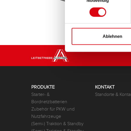
Notwendig
Ablehnen
PRODUKTE
KONTAKT
Starter- &
Standorte & Konta
Bordnetzbatterien
Zubehör für PKW und
Nutzfahrzeuge
(Semi-) Traktion & Standby