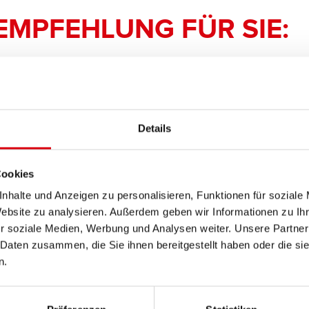
EMPFEHLUNG FÜR SIE:
Bike Bull AGM PROfe
AGM PRO 509 01 / BE
Details
Das Aushängeschild der Banner
Nachrüsten (OE).
Cookies
nhalte und Anzeigen zu personalisieren, Funktionen für soziale
PRODUKTDETAILS >
Website zu analysieren. Außerdem geben wir Informationen zu I
r soziale Medien, Werbung und Analysen weiter. Unsere Partner
 Daten zusammen, die Sie ihnen bereitgestellt haben oder die s
Diese Batterie kaufen:
n.
HÄNDLER & EINBAUSERVIC