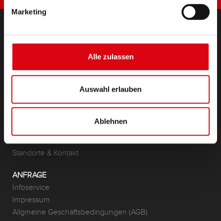
Marketing
PRODUKTE
Alle zulassen
Starter- & Bordnetzbatterien
Zubehör für PKW und Nutzfahrzeuge
(Semi-) Traktion & Standby
Auswahl erlauben
(Semi-) Traktion & Standby
Lithium
Anwendungsbereiche
Ablehnen
KONTAKT
Standorte & Kontakt
ANFRAGE
Infoservice
Impressum
Allgmeine Geschäftsbedingungen (AGB)