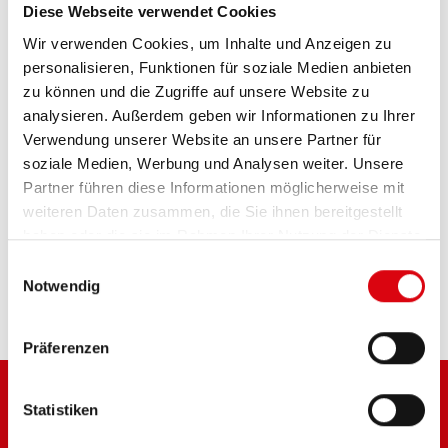
Diese Webseite verwendet Cookies
514 12 / BB14-A2 - YB14-A2
Wir verwenden Cookies, um Inhalte und Anzeigen zu
personalisieren, Funktionen für soziale Medien anbieten
Das Aushängeschild der Banner Markenqualität.
zu können und die Zugriffe auf unsere Website zu
Originalqualität zum Nachrüsten (OE).
analysieren. Außerdem geben wir Informationen zu Ihrer
Verwendung unserer Website an unsere Partner für
soziale Medien, Werbung und Analysen weiter. Unsere
PRODUKTDETAILS >
Partner führen diese Informationen möglicherweise mit
weiteren Daten zusammen, die Sie ihnen bereitgestellt
haben oder die sie im Rahmen Ihrer Nutzung der Dienste
Diese Batterie kaufen:
gesammelt haben.
Einwilligungsauswahl
HÄNDLER & EINBAUSERVICE >
Notwendig
Präferenzen
Statistiken