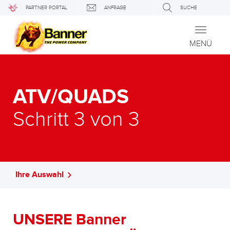
PARTNER PORTAL
ANFRAGE
SUCHE
Toggle
navigati
MENÜ
ATV/QUADS
Schritt 3 von 3
Ihre Auswahl
UNSERE Banner