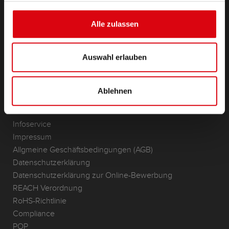
Zubehör für PKW und Nutzfahrzeuge
(Semi-) Traktion & Standby
Alle zulassen
(Semi-) Traktion & Standby
Lithium
Anwendungsbereiche
Auswahl erlauben
KONTAKT
Standorte & Kontakt
Ablehnen
ANFRAGE
Infoservice
Impressum
Allgmeine Geschäftsbedingungen (AGB)
Datenschutzerklärung
Datenschutzerklärung zur Online-Bewerbung
REACH Verordnung
RoHS-Richtlinie
Compliance
POP