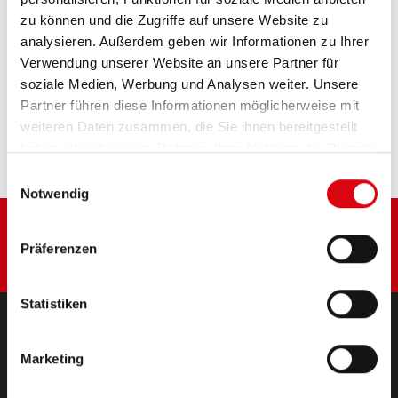
zu können und die Zugriffe auf unsere Website zu
PRODUKTDETAILS >
analysieren. Außerdem geben wir Informationen zu Ihrer
Verwendung unserer Website an unsere Partner für
soziale Medien, Werbung und Analysen weiter. Unsere
Diese Batterie kaufen:
Partner führen diese Informationen möglicherweise mit
weiteren Daten zusammen, die Sie ihnen bereitgestellt
HÄNDLER & EINBAUSERVICE >
haben oder die sie im Rahmen Ihrer Nutzung der Dienste
gesammelt haben.
Einwilligungsauswahl
Notwendig
Präferenzen
Statistiken
PRODUKTE
Marketing
Starter- & Bordnetzbatterien