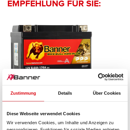
EMPFEHLUNG FÜR SIE:
Bike Bull AGM PLUS
Zustimmung
Details
Über Cookies
AGM PLUS 509 01 / BGTZ10-S - GTZ10-S
Diese Webseite verwendet Cookies
Das Aushängeschild der Banner Markenqualität.
Originalqualität zum Nachrüsten (OE).
Wir verwenden Cookies, um Inhalte und Anzeigen zu
personalisieren, Funktionen für soziale Medien anbieten