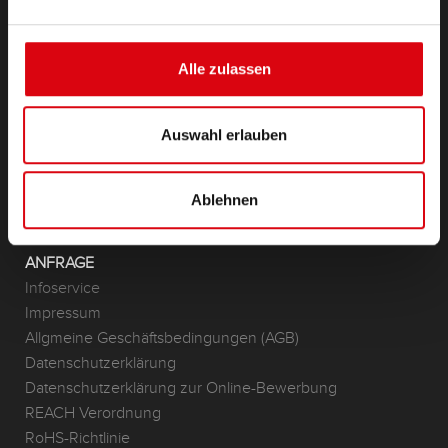
Starter- & Bordnetzbatterien
Zubehör für PKW und Nutzfahrzeuge
Alle zulassen
(Semi-) Traktion & Standby
(Semi-) Traktion & Standby
Lithium
Auswahl erlauben
Anwendungsbereiche
KONTAKT
Ablehnen
Standorte & Kontakt
ANFRAGE
Infoservice
Impressum
Allgmeine Geschäftsbedingungen (AGB)
Datenschutzerklärung
Datenschutzerklärung zur Online-Bewerbung
REACH Verordnung
RoHS-Richtlinie