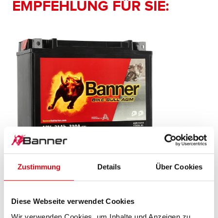
EMPFEHLUNG FÜR SIE:
Zustimmung
Details
Über Cookies
Bike Bull AGM
AGM 522 14 / BTX50L-BS - YTX50L-BS
Diese Webseite verwendet Cookies
Das Aushängeschild der Banner Markenqualität.
Wir verwenden Cookies, um Inhalte und Anzeigen zu