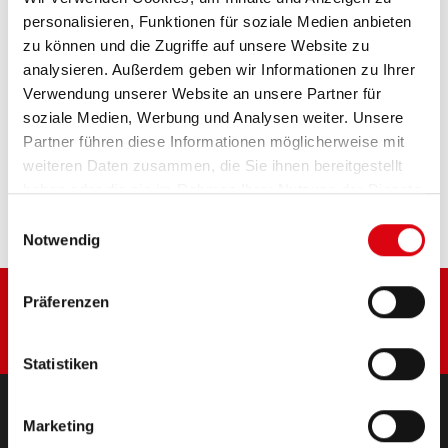
Originalqualität zum Nachrüsten (OE).
personalisieren, Funktionen für soziale Medien anbieten
zu können und die Zugriffe auf unsere Website zu
analysieren. Außerdem geben wir Informationen zu Ihrer
PRODUKTDETAILS >
Verwendung unserer Website an unsere Partner für
soziale Medien, Werbung und Analysen weiter. Unsere
Partner führen diese Informationen möglicherweise mit
Diese Batterie kaufen:
weiteren Daten zusammen, die Sie ihnen bereitgestellt
haben oder die sie im Rahmen Ihrer Nutzung der Dienste
HÄNDLER & EINBAUSERVICE >
gesammelt haben.
Einwilligungsauswahl
Notwendig
Präferenzen
Statistiken
Marketing
PRODUKTE