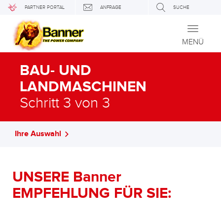
PARTNER PORTAL
ANFRAGE
SUCHE
Toggle
navigati
MENÜ
BAU- UND
LANDMASCHINEN
Schritt 3 von 3
Ihre Auswahl
UNSERE Banner
EMPFEHLUNG FÜR SIE: