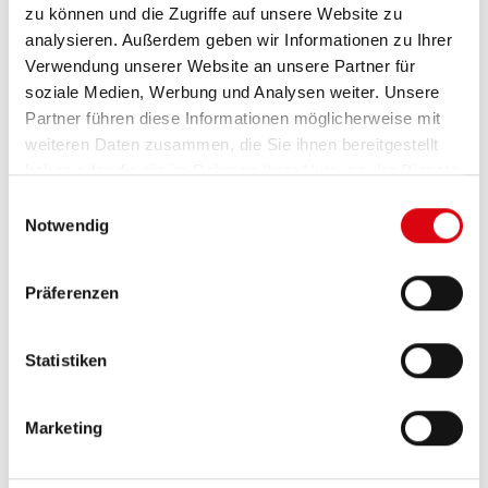
zu können und die Zugriffe auf unsere Website zu
PRODUKTDETAILS >
analysieren. Außerdem geben wir Informationen zu Ihrer
Verwendung unserer Website an unsere Partner für
soziale Medien, Werbung und Analysen weiter. Unsere
Partner führen diese Informationen möglicherweise mit
weiteren Daten zusammen, die Sie ihnen bereitgestellt
haben oder die sie im Rahmen Ihrer Nutzung der Dienste
gesammelt haben.
Einwilligungsauswahl
Notwendig
Präferenzen
Running Bull AGM
AGM 580 01
Statistiken
Die besten und leistungsfähigsten Banner
Marketing
Batterien. Leistungsgesteigert exakt nach den
Vorgaben führender europäischer KFZ-Hersteller.
Originalqualität zum Nachrüsten.