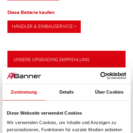
Diese Batterie kaufen:
HÄNDLER & EINBAUSERVICE >
UNSERE UPGRADING EMPFEHLUNG
LEISTUNGSSTARKE
Zustimmung
Details
Über Cookies
ALTERNATIVE
Unsere Empfehlung für Fahrzeuge mit
höherem
Diese Webseite verwendet Cookies
Energiebedarf bzw. höheren
Wir verwenden Cookies, um Inhalte und Anzeigen zu
Kaltstartanforderungen.
personalisieren, Funktionen für soziale Medien anbieten