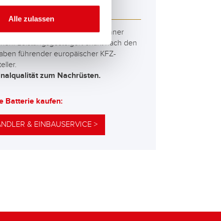
M 595 01
Alle zulassen
besten und leistungsfähigsten Banner
erien. Leistungsgesteigert exakt nach den
aben führender europäischer KFZ-
eller.
inalqualität zum Nachrüsten.
e Batterie kaufen:
NDLER & EINBAUSERVICE >