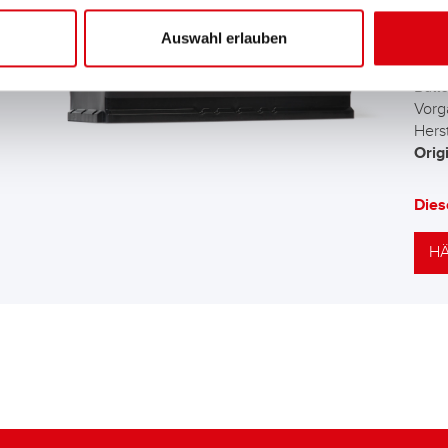
AG
Auswahl erlauben
Die 
Batt
Vorg
Herst
Orig
Dies
HÄ