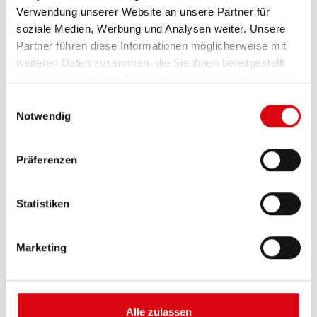
Verwendung unserer Website an unsere Partner für
soziale Medien, Werbung und Analysen weiter. Unsere
Partner führen diese Informationen möglicherweise mit
weiteren Daten zusammen, die Sie ihnen bereitgestellt
haben oder die sie im Rahmen Ihrer Nutzung der Dienste
gesammelt haben.
Einwilligungsauswahl
Notwendig
Buffalo Bull EFB
Präferenzen
EFB 690 17
Statistiken
Die besten und leistungsfähigsten Banner
Batterien. Leistungsgesteigert exakt nach den
Vorgaben führender europäischer KFZ-Hersteller.
Marketing
Originalqualität zum Nachrüsten.
Diese Batterie kaufen:
Alle zulassen