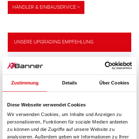
HÄNDLER & EINBAUSERVICE >
UNSERE UPGRADING EMPFEHLUNG
LEISTUNGSSTARKE
ALTERNATIVE
Zustimmung
Details
Über Cookies
Unsere Empfehlung für Fahrzeuge mit
höherem
Energiebedarf bzw. höheren
Diese Webseite verwendet Cookies
Kaltstartanforderungen.
Wir verwenden Cookies, um Inhalte und Anzeigen zu
personalisieren, Funktionen für soziale Medien anbieten
PRODUKTDETAILS >
zu können und die Zugriffe auf unsere Website zu
analysieren. Außerdem geben wir Informationen zu Ihrer