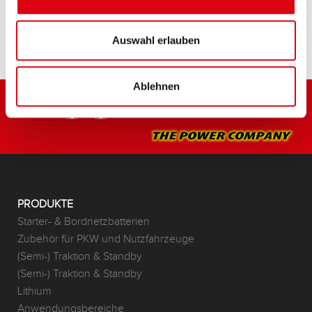
HÄNDLER & EINBAUSERVICE >
Auswahl erlauben
Ablehnen
PRODUKTE
Starter- & Bordnetzbatterien
Zubehör für PKW und Nutzfahrzeuge
(Semi-) Traktion & Standby
(Semi-) Traktion & Standby
Lithium
Anwendungsbereiche