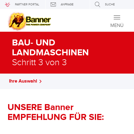
PARTNER PORTAL
ANFRAGE
SUCHE
Toggle
navigati
MENÜ
BAU- UND
LANDMASCHINEN
Schritt 3 von 3
Ihre Auswahl
UNSERE Banner
EMPFEHLUNG FÜR SIE: