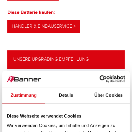
Diese Batterie kaufen:
HÄNDLER & EINBAUSERVICE >
UNSERE UPGRADING EMPFEHLUNG
LEISTUNGSSTARKE
ALTERNATIVE
Zustimmung
Details
Über Cookies
Unsere Empfehlung für Fahrzeuge mit
höherem
Diese Webseite verwendet Cookies
Energiebedarf bzw. höheren
Kaltstartanforderungen.
Wir verwenden Cookies, um Inhalte und Anzeigen zu