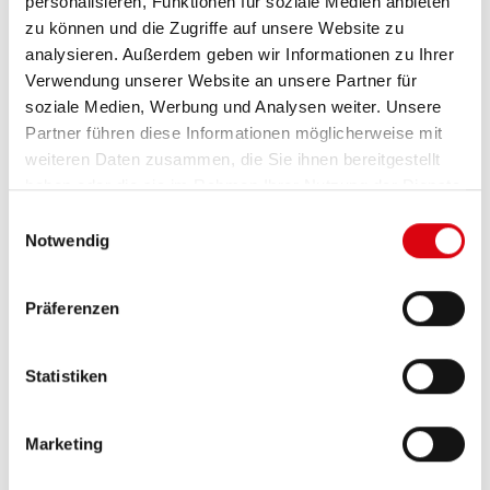
personalisieren, Funktionen für soziale Medien anbieten
zu können und die Zugriffe auf unsere Website zu
PRODUKTDETAILS >
analysieren. Außerdem geben wir Informationen zu Ihrer
Verwendung unserer Website an unsere Partner für
soziale Medien, Werbung und Analysen weiter. Unsere
Partner führen diese Informationen möglicherweise mit
weiteren Daten zusammen, die Sie ihnen bereitgestellt
haben oder die sie im Rahmen Ihrer Nutzung der Dienste
gesammelt haben.
Einwilligungsauswahl
Notwendig
Präferenzen
Running Bull AGM
Statistiken
AGM 560 01
Die besten und leistungsfähigsten Banner
Marketing
Batterien. Leistungsgesteigert exakt nach den