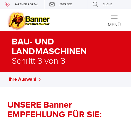
PARTNER PORTAL
ANFRAGE
SUCHE
Toggle
navigati
MENÜ
BAU- UND
LANDMASCHINEN
Schritt 3 von 3
Ihre Auswahl
UNSERE Banner
EMPFEHLUNG FÜR SIE: