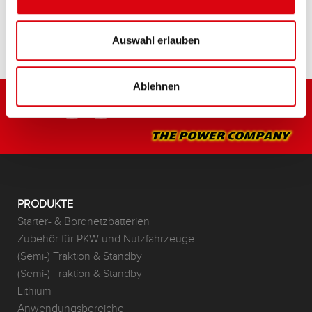
HÄNDLER & EINBAUSERVICE >
Auswahl erlauben
Ablehnen
PRODUKTE
Starter- & Bordnetzbatterien
Zubehör für PKW und Nutzfahrzeuge
(Semi-) Traktion & Standby
(Semi-) Traktion & Standby
Lithium
Anwendungsbereiche