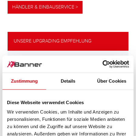
HÄNDLER & EINBAUSERVICE >
UNSERE UPGRADING EMPFEHLUNG
LEISTUNGSSTARKE
ALTERNATIVE
Zustimmung
Details
Über Cookies
Unsere Empfehlung für Fahrzeuge mit
höherem
Energiebedarf bzw. höheren
Diese Webseite verwendet Cookies
Kaltstartanforderungen.
Wir verwenden Cookies, um Inhalte und Anzeigen zu
personalisieren, Funktionen für soziale Medien anbieten
PRODUKTDETAILS >
zu können und die Zugriffe auf unsere Website zu
analysieren. Außerdem geben wir Informationen zu Ihrer