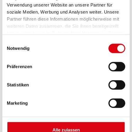
Verwendung unserer Website an unsere Partner für
soziale Medien, Werbung und Analysen weiter. Unsere
Partner führen diese Informationen möglicherweise mit
weiteren Daten zusammen, die Sie ihnen bereitgestellt
haben oder die sie im Rahmen Ihrer Nutzung der Dienste
gesammelt haben.
Einwilligungsauswahl
Notwendig
Buffalo Bull EFB
Präferenzen
EFB 650 17
Statistiken
Die besten und leistungsfähigsten Banner
Batterien. Leistungsgesteigert exakt nach den
Vorgaben führender europäischer KFZ-Hersteller.
Marketing
Originalqualität zum Nachrüsten.
Diese Batterie kaufen:
Alle zulassen