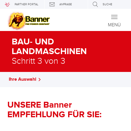
PARTNER PORTAL
ANFRAGE
SUCHE
Toggle
navigati
MENÜ
BAU- UND
LANDMASCHINEN
Schritt 3 von 3
Ihre Auswahl
UNSERE Banner
EMPFEHLUNG FÜR SIE: