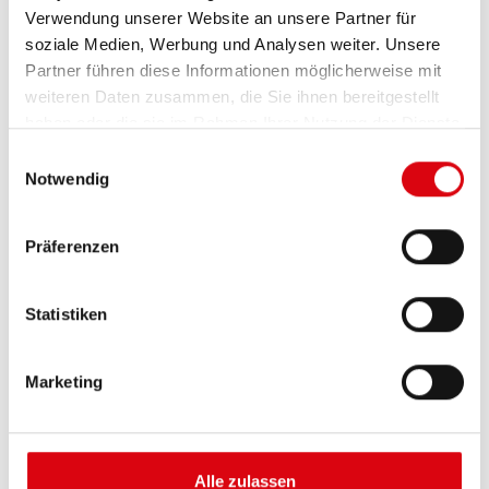
Verwendung unserer Website an unsere Partner für
soziale Medien, Werbung und Analysen weiter. Unsere
Partner führen diese Informationen möglicherweise mit
weiteren Daten zusammen, die Sie ihnen bereitgestellt
haben oder die sie im Rahmen Ihrer Nutzung der Dienste
gesammelt haben.
Einwilligungsauswahl
Notwendig
Buffalo Bull EFB
Präferenzen
EFB 650 17
Statistiken
Die besten und leistungsfähigsten Banner
Batterien. Leistungsgesteigert exakt nach den
Vorgaben führender europäischer KFZ-Hersteller.
Marketing
Originalqualität zum Nachrüsten.
Diese Batterie kaufen:
Alle zulassen