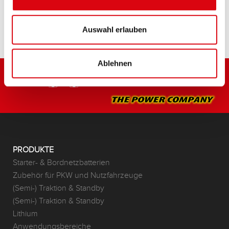
HÄNDLER & EINBAUSERVICE >
Auswahl erlauben
Ablehnen
PRODUKTE
Starter- & Bordnetzbatterien
Zubehör für PKW und Nutzfahrzeuge
(Semi-) Traktion & Standby
(Semi-) Traktion & Standby
Lithium
Anwendungsbereiche