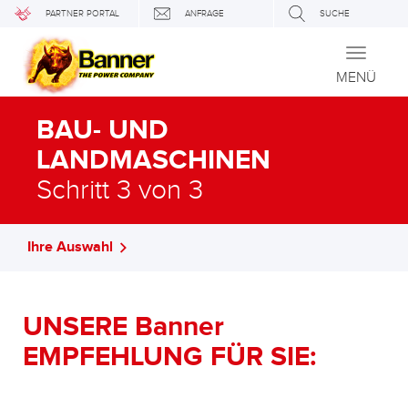
PARTNER PORTAL
ANFRAGE
SUCHE
Toggle
navigati
MENÜ
BAU- UND
LANDMASCHINEN
Schritt 3 von 3
Ihre Auswahl
UNSERE Banner
EMPFEHLUNG FÜR SIE: