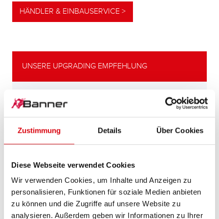
HÄNDLER & EINBAUSERVICE >
UNSERE UPGRADING EMPFEHLUNG
LEISTUNGSSTARKE
ALTERNATIVE
Zustimmung
Details
Über Cookies
Unsere Empfehlung für Fahrzeuge mit
höherem
Energiebedarf bzw. höheren
Diese Webseite verwendet Cookies
Kaltstartanforderungen.
Wir verwenden Cookies, um Inhalte und Anzeigen zu
personalisieren, Funktionen für soziale Medien anbieten
PRODUKTDETAILS >
zu können und die Zugriffe auf unsere Website zu
analysieren. Außerdem geben wir Informationen zu Ihrer