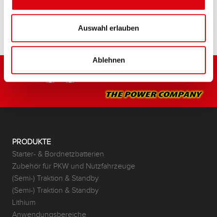
HÄNDLER & EINBAUSERVICE >
Auswahl erlauben
Ablehnen
PRODUKTE
Starter- & Bordnetzbatterien
Zubehör für PKW und Nutzfahrzeuge
(Semi-) Traktion & Standby
(Semi-) Traktion & Standby
Lithium
Anwendungsbereiche