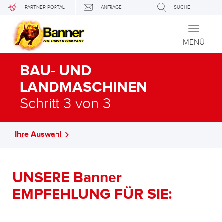
PARTNER PORTAL
ANFRAGE
SUCHE
Toggle
navigati
MENÜ
BAU- UND
LANDMASCHINEN
Schritt 3 von 3
Ihre Auswahl
UNSERE Banner
EMPFEHLUNG FÜR SIE: