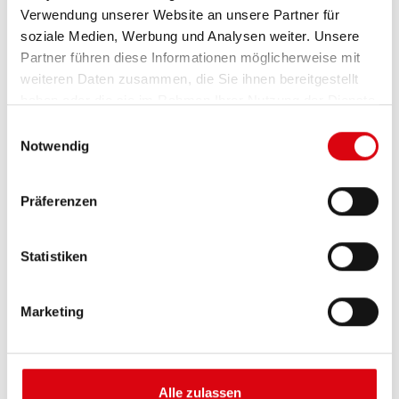
Verwendung unserer Website an unsere Partner für
soziale Medien, Werbung und Analysen weiter. Unsere
Partner führen diese Informationen möglicherweise mit
weiteren Daten zusammen, die Sie ihnen bereitgestellt
haben oder die sie im Rahmen Ihrer Nutzung der Dienste
gesammelt haben.
Einwilligungsauswahl
Notwendig
Buffalo Bull EFB
Präferenzen
EFB 650 17
Statistiken
Die besten und leistungsfähigsten Banner
Batterien. Leistungsgesteigert exakt nach den
Vorgaben führender europäischer KFZ-Hersteller.
Marketing
Originalqualität zum Nachrüsten.
Diese Batterie kaufen:
Alle zulassen