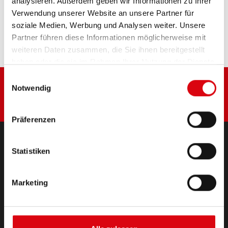
analysieren. Außerdem geben wir Informationen zu Ihrer
Diese Batterie kaufen:
Verwendung unserer Website an unsere Partner für
soziale Medien, Werbung und Analysen weiter. Unsere
HÄNDLER & EINBAUSERVICE >
Partner führen diese Informationen möglicherweise mit
weiteren Daten zusammen, die Sie ihnen bereitgestellt
haben oder die sie im Rahmen Ihrer Nutzung der Dienste
gesammelt haben.
Einwilligungsauswahl
Notwendig
Präferenzen
Statistiken
PRODUKTE
Starter- & Bordnetzbatterien
Marketing
Zubehör für PKW und Nutzfahrzeuge
(Semi-) Traktion & Standby
(Semi-) Traktion & Standby
Lithium