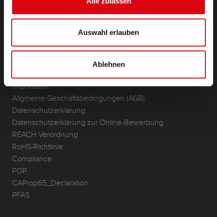
Alle zulassen
Anwendungsbereiche
KONTAKT
Auswahl erlauben
Standorte & Kontakt
ANFRAGE
Ablehnen
Infoservice
Impressum
Allgmeine Geschäftsbedingungen (AGB)
Datenschutzerklärung
Datenschutzerklärung zur Online-Bewerbung
REACH Verordnung
RoHS-Richtlinie
Compliance
POP
CAProp65_Declaration
PFAS