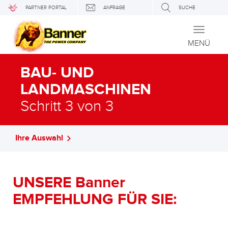
PARTNER PORTAL
ANFRAGE
SUCHE
Toggle
navigati
MENÜ
BAU- UND
LANDMASCHINEN
Schritt 3 von 3
Ihre Auswahl
UNSERE Banner
EMPFEHLUNG FÜR SIE: