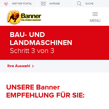
PARTNER PORTAL
ANFRAGE
SUCHE
Toggle
navigati
MENÜ
BAU- UND
LANDMASCHINEN
Schritt 3 von 3
Ihre Auswahl
UNSERE Banner
EMPFEHLUNG FÜR SIE: