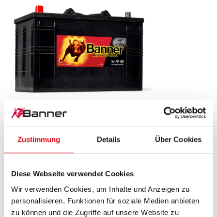
Buffalo Bull SLI
610 48
Zustimmung
Details
Über Cookies
Das Aushängeschild der Banner Markenqualität.
Originalqualität zum Nachrüsten (OE).
Diese Webseite verwendet Cookies
Wir verwenden Cookies, um Inhalte und Anzeigen zu
personalisieren, Funktionen für soziale Medien anbieten
PRODUKTDETAILS >
zu können und die Zugriffe auf unsere Website zu