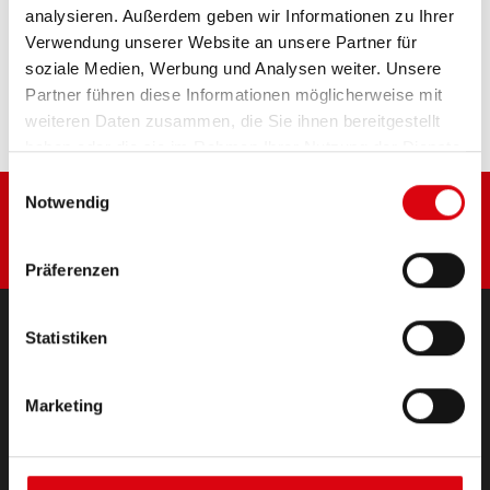
analysieren. Außerdem geben wir Informationen zu Ihrer
Diese Batterie kaufen:
Verwendung unserer Website an unsere Partner für
soziale Medien, Werbung und Analysen weiter. Unsere
HÄNDLER & EINBAUSERVICE >
Partner führen diese Informationen möglicherweise mit
weiteren Daten zusammen, die Sie ihnen bereitgestellt
haben oder die sie im Rahmen Ihrer Nutzung der Dienste
gesammelt haben.
Einwilligungsauswahl
Notwendig
Präferenzen
Statistiken
PRODUKTE
Starter- & Bordnetzbatterien
Marketing
Zubehör für PKW und Nutzfahrzeuge
(Semi-) Traktion & Standby
(Semi-) Traktion & Standby