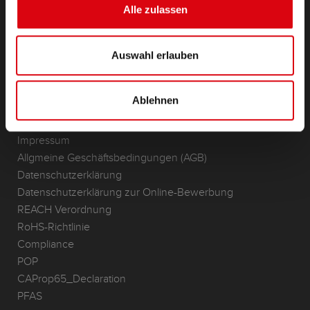
Lithium
Alle zulassen
Anwendungsbereiche
Auswahl erlauben
KONTAKT
Standorte & Kontakt
Ablehnen
ANFRAGE
Infoservice
Impressum
Allgmeine Geschäftsbedingungen (AGB)
Datenschutzerklärung
Datenschutzerklärung zur Online-Bewerbung
REACH Verordnung
RoHS-Richtlinie
Compliance
POP
CAProp65_Declaration
PFAS