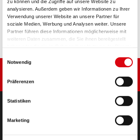
zu können und die Zugriffe auf unsere Website zu
analysieren. Außerdem geben wir Informationen zu Ihrer
Verwendung unserer Website an unsere Partner für
Diese Batterie kaufen:
soziale Medien, Werbung und Analysen weiter. Unsere
Partner führen diese Informationen möglicherweise mit
HÄNDLER & EINBAUSERVICE >
weiteren Daten zusammen, die Sie ihnen bereitgestellt
haben oder die sie im Rahmen Ihrer Nutzung der Dienste
gesammelt haben.
Einwilligungsauswahl
Notwendig
Präferenzen
Statistiken
PRODUKTE
Marketing
Starter- & Bordnetzbatterien
Zubehör für PKW und Nutzfahrzeuge
(Semi-) Traktion & Standby