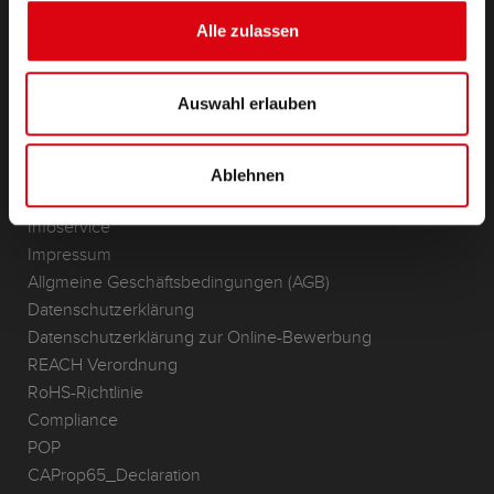
(Semi-) Traktion & Standby
Alle zulassen
Lithium
Anwendungsbereiche
Auswahl erlauben
KONTAKT
Standorte & Kontakt
Ablehnen
ANFRAGE
Infoservice
Impressum
Allgmeine Geschäftsbedingungen (AGB)
Datenschutzerklärung
Datenschutzerklärung zur Online-Bewerbung
REACH Verordnung
RoHS-Richtlinie
Compliance
POP
CAProp65_Declaration