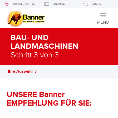
PARTNER PORTAL
ANFRAGE
SUCHE
Toggle
navigati
MENÜ
BAU- UND
LANDMASCHINEN
Schritt 3 von 3
Ihre Auswahl
UNSERE Banner
EMPFEHLUNG FÜR SIE: