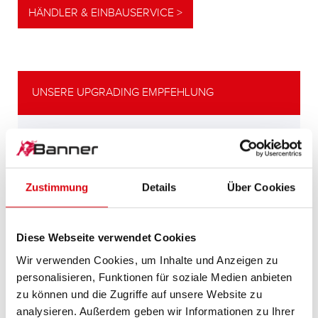
HÄNDLER & EINBAUSERVICE >
UNSERE UPGRADING EMPFEHLUNG
LEISTUNGSSTARKE
ALTERNATIVE
Zustimmung
Details
Über Cookies
Unsere Empfehlung für Fahrzeuge mit
höherem
Energiebedarf bzw. höheren
Diese Webseite verwendet Cookies
Kaltstartanforderungen.
Wir verwenden Cookies, um Inhalte und Anzeigen zu
personalisieren, Funktionen für soziale Medien anbieten
PRODUKTDETAILS >
zu können und die Zugriffe auf unsere Website zu
analysieren. Außerdem geben wir Informationen zu Ihrer