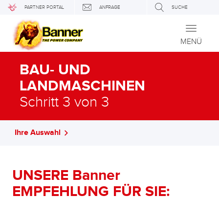
PARTNER PORTAL
ANFRAGE
SUCHE
Toggle
navigati
MENÜ
BAU- UND
LANDMASCHINEN
Schritt 3 von 3
Ihre Auswahl
UNSERE Banner
EMPFEHLUNG FÜR SIE: