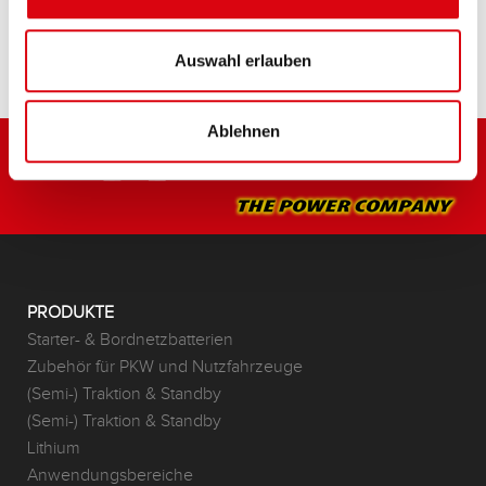
HÄNDLER & EINBAUSERVICE >
Auswahl erlauben
Ablehnen
PRODUKTE
Starter- & Bordnetzbatterien
Zubehör für PKW und Nutzfahrzeuge
(Semi-) Traktion & Standby
(Semi-) Traktion & Standby
Lithium
Anwendungsbereiche