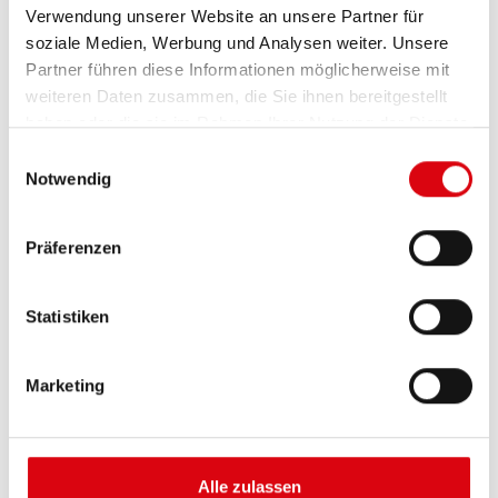
Verwendung unserer Website an unsere Partner für
soziale Medien, Werbung und Analysen weiter. Unsere
Partner führen diese Informationen möglicherweise mit
weiteren Daten zusammen, die Sie ihnen bereitgestellt
haben oder die sie im Rahmen Ihrer Nutzung der Dienste
gesammelt haben.
Einwilligungsauswahl
Notwendig
Buffalo Bull EFB
Präferenzen
EFB 650 17
Die besten und leistungsfähigsten Banner
Statistiken
Batterien. Leistungsgesteigert exakt nach den
Vorgaben führender europäischer KFZ-Hersteller.
Marketing
Originalqualität zum Nachrüsten.
Diese Batterie kaufen:
Alle zulassen