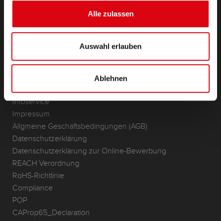
(Semi-) Traktion & Standby
Alle zulassen
Lithium
Anwendungsbereiche
Auswahl erlauben
KONTAKT
Standorte & Kontakt
Ablehnen
ANFRAGE
Infoservice
Impressum
Allgmeine Geschäftsbedingungen (AGB)
Datenschutzerklärung
Datenschutzerklärung zur Online-Bewerbung
REACH Verordnung
RoHS-Richtlinie
Compliance
POP
CAProp65_Declaration