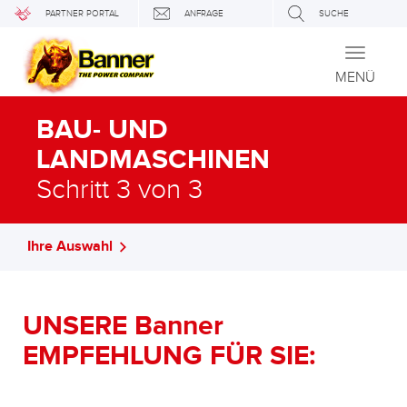
PARTNER PORTAL
ANFRAGE
SUCHE
Toggle
navigati
MENÜ
BAU- UND
LANDMASCHINEN
Schritt 3 von 3
Ihre Auswahl
UNSERE Banner
EMPFEHLUNG FÜR SIE: