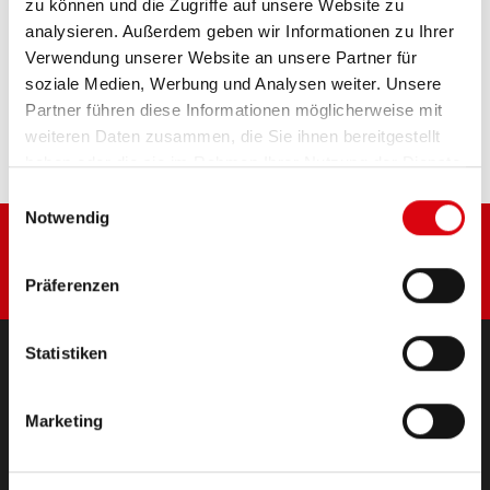
zu können und die Zugriffe auf unsere Website zu
analysieren. Außerdem geben wir Informationen zu Ihrer
Verwendung unserer Website an unsere Partner für
Diese Batterie kaufen:
soziale Medien, Werbung und Analysen weiter. Unsere
Partner führen diese Informationen möglicherweise mit
HÄNDLER & EINBAUSERVICE >
weiteren Daten zusammen, die Sie ihnen bereitgestellt
haben oder die sie im Rahmen Ihrer Nutzung der Dienste
gesammelt haben.
Einwilligungsauswahl
Notwendig
Präferenzen
Statistiken
PRODUKTE
Marketing
Starter- & Bordnetzbatterien
Zubehör für PKW und Nutzfahrzeuge
(Semi-) Traktion & Standby