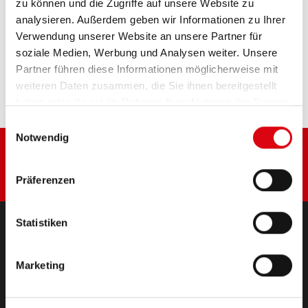
zu können und die Zugriffe auf unsere Website zu
analysieren. Außerdem geben wir Informationen zu Ihrer
Verwendung unserer Website an unsere Partner für
Diese Batterie kaufen:
soziale Medien, Werbung und Analysen weiter. Unsere
Partner führen diese Informationen möglicherweise mit
HÄNDLER & EINBAUSERVICE >
weiteren Daten zusammen, die Sie ihnen bereitgestellt
haben oder die sie im Rahmen Ihrer Nutzung der Dienste
gesammelt haben.
Einwilligungsauswahl
Notwendig
Präferenzen
Statistiken
PRODUKTE
Marketing
Starter- & Bordnetzbatterien
Zubehör für PKW und Nutzfahrzeuge
(Semi-) Traktion & Standby