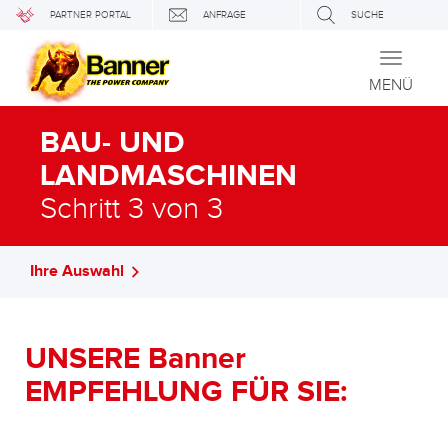
PARTNER PORTAL
ANFRAGE
SUCHE
Toggle
navigati
MENÜ
BAU- UND
LANDMASCHINEN
Schritt 3 von 3
Ihre Auswahl
UNSERE Banner
EMPFEHLUNG FÜR SIE: