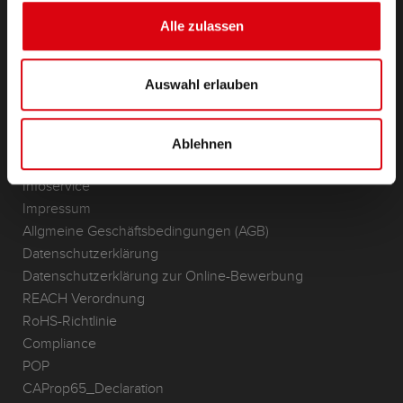
(Semi-) Traktion & Standby
Alle zulassen
Lithium
Anwendungsbereiche
Auswahl erlauben
KONTAKT
Standorte & Kontakt
Ablehnen
ANFRAGE
Infoservice
Impressum
Allgmeine Geschäftsbedingungen (AGB)
Datenschutzerklärung
Datenschutzerklärung zur Online-Bewerbung
REACH Verordnung
RoHS-Richtlinie
Compliance
POP
CAProp65_Declaration