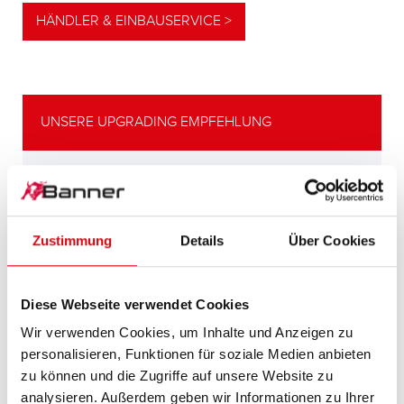
HÄNDLER & EINBAUSERVICE >
UNSERE UPGRADING EMPFEHLUNG
LEISTUNGSSTARKE
ALTERNATIVE
Zustimmung
Details
Über Cookies
Unsere Empfehlung für Fahrzeuge mit
höherem
Energiebedarf bzw. höheren
Diese Webseite verwendet Cookies
Kaltstartanforderungen.
Wir verwenden Cookies, um Inhalte und Anzeigen zu
personalisieren, Funktionen für soziale Medien anbieten
PRODUKTDETAILS >
zu können und die Zugriffe auf unsere Website zu
analysieren. Außerdem geben wir Informationen zu Ihrer