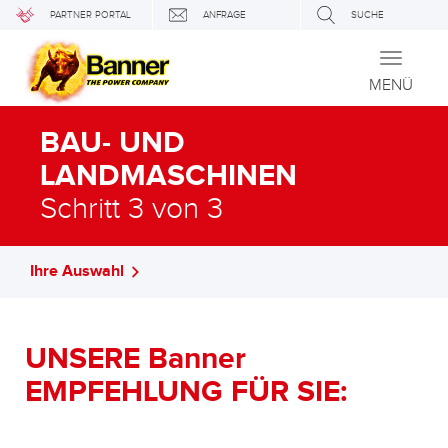
PARTNER PORTAL
ANFRAGE
SUCHE
Toggle
navigati
MENÜ
BAU- UND
LANDMASCHINEN
Schritt 3 von 3
Ihre Auswahl
UNSERE Banner
EMPFEHLUNG FÜR SIE: