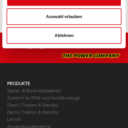
HÄNDLER & EINBAUSERVICE >
Auswahl erlauben
Ablehnen
PRODUKTE
Starter- & Bordnetzbatterien
Zubehör für PKW und Nutzfahrzeuge
(Semi-) Traktion & Standby
(Semi-) Traktion & Standby
Lithium
Anwendungsbereiche