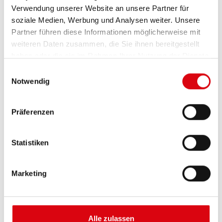
Verwendung unserer Website an unsere Partner für
soziale Medien, Werbung und Analysen weiter. Unsere
Partner führen diese Informationen möglicherweise mit
weiteren Daten zusammen, die Sie ihnen bereitgestellt
haben oder die sie im Rahmen Ihrer Nutzung der Dienste
gesammelt haben.
Einwilligungsauswahl
Notwendig
Buffalo Bull EFB
Präferenzen
EFB 690 17
Statistiken
Die besten und leistungsfähigsten Banner
Batterien. Leistungsgesteigert exakt nach den
Vorgaben führender europäischer KFZ-Hersteller.
Marketing
Originalqualität zum Nachrüsten.
Diese Batterie kaufen:
Alle zulassen