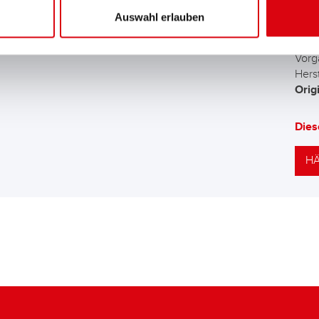
Auswahl erlauben
Die 
Batt
Vorg
Herst
Orig
Dies
HÄ