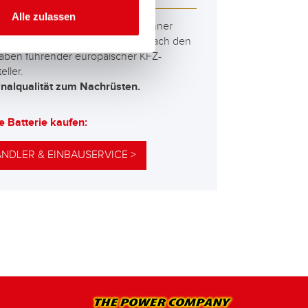
Alle zulassen
besten und leistungsfähigsten Banner
erien. Leistungsgesteigert exakt nach den
aben führender europäischer KFZ-
eller.
inalqualität zum Nachrüsten.
e Batterie kaufen:
NDLER & EINBAUSERVICE >