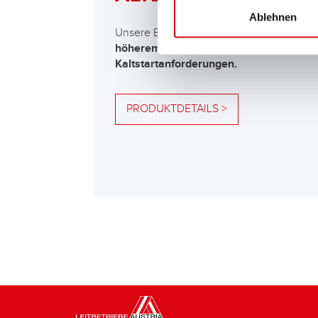
Ablehnen
Unsere Empfehlung für Fahrzeuge mit
höherem Energiebedarf bzw. höheren
Kaltstartanforderungen.
PRODUKTDETAILS >