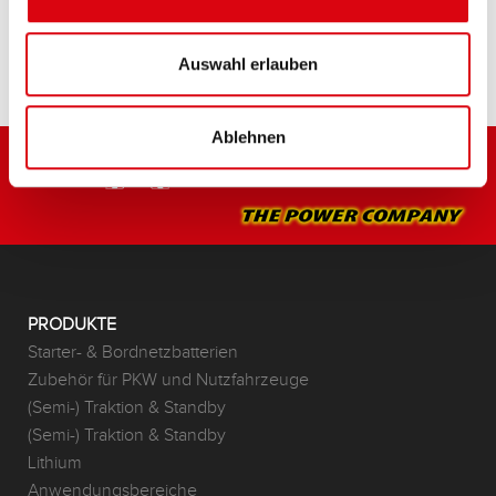
HÄNDLER & EINBAUSERVICE >
Auswahl erlauben
Ablehnen
PRODUKTE
Starter- & Bordnetzbatterien
Zubehör für PKW und Nutzfahrzeuge
(Semi-) Traktion & Standby
(Semi-) Traktion & Standby
Lithium
Anwendungsbereiche