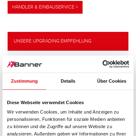
HÄNDLER & EINBAUSERVICE >
UNSERE UPGRADING EMPFEHLUNG
LEISTUNGSSTARKE
ALTERNATIVE
Zustimmung
Details
Über Cookies
Unsere Empfehlung für Fahrzeuge mit
höherem
Energiebedarf bzw. höheren
Diese Webseite verwendet Cookies
Kaltstartanforderungen.
Wir verwenden Cookies, um Inhalte und Anzeigen zu
personalisieren, Funktionen für soziale Medien anbieten
PRODUKTDETAILS >
zu können und die Zugriffe auf unsere Website zu
analysieren. Außerdem geben wir Informationen zu Ihrer