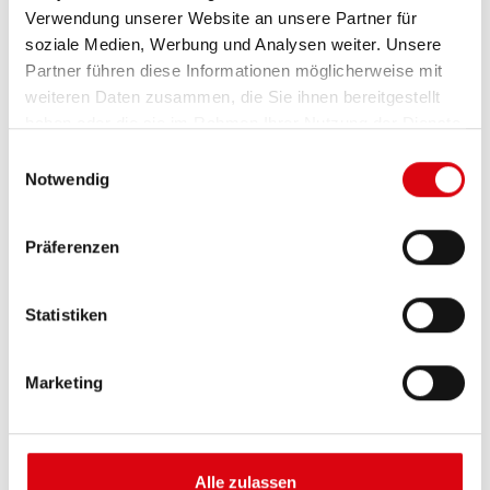
Verwendung unserer Website an unsere Partner für
soziale Medien, Werbung und Analysen weiter. Unsere
Partner führen diese Informationen möglicherweise mit
weiteren Daten zusammen, die Sie ihnen bereitgestellt
haben oder die sie im Rahmen Ihrer Nutzung der Dienste
gesammelt haben.
Einwilligungsauswahl
Notwendig
Buffalo Bull EFB
Präferenzen
EFB 650 17
Statistiken
Die besten und leistungsfähigsten Banner
Batterien. Leistungsgesteigert exakt nach den
Vorgaben führender europäischer KFZ-Hersteller.
Marketing
Originalqualität zum Nachrüsten.
Diese Batterie kaufen:
Alle zulassen