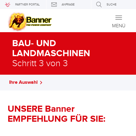
PARTNER PORTAL
ANFRAGE
SUCHE
Toggle
navigati
MENÜ
BAU- UND
LANDMASCHINEN
Schritt 3 von 3
Ihre Auswahl
UNSERE Banner
EMPFEHLUNG FÜR SIE: