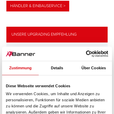
HÄNDLER & EINBAUSERVICE >
UNSERE UPGRADING EMPFEHLUNG
LEISTUNGSSTARKE
ALTERNATIVE
Zustimmung
Details
Über Cookies
Unsere Empfehlung für Fahrzeuge mit
höherem
Energiebedarf bzw. höheren
Diese Webseite verwendet Cookies
Kaltstartanforderungen.
Wir verwenden Cookies, um Inhalte und Anzeigen zu
personalisieren, Funktionen für soziale Medien anbieten
PRODUKTDETAILS >
zu können und die Zugriffe auf unsere Website zu
analysieren. Außerdem geben wir Informationen zu Ihrer