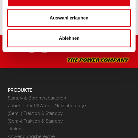
HÄNDLER & EINBAUSERVICE >
Auswahl erlauben
Ablehnen
PRODUKTE
Starter- & Bordnetzbatterien
Zubehör für PKW und Nutzfahrzeuge
(Semi-) Traktion & Standby
(Semi-) Traktion & Standby
Lithium
Anwendungsbereiche