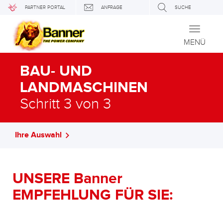
PARTNER PORTAL
ANFRAGE
SUCHE
Toggle
navigati
MENÜ
BAU- UND
LANDMASCHINEN
Schritt 3 von 3
Ihre Auswahl
UNSERE Banner
EMPFEHLUNG FÜR SIE: