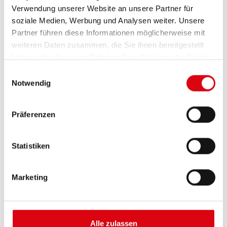
Verwendung unserer Website an unsere Partner für
soziale Medien, Werbung und Analysen weiter. Unsere
Partner führen diese Informationen möglicherweise mit
weiteren Daten zusammen, die Sie ihnen bereitgestellt
haben oder die sie im Rahmen Ihrer Nutzung der Dienste
gesammelt haben.
Einwilligungsauswahl
Notwendig
Buffalo Bull EFB
Präferenzen
EFB 650 17
Statistiken
Die besten und leistungsfähigsten Banner
Batterien. Leistungsgesteigert exakt nach den
Vorgaben führender europäischer KFZ-Hersteller.
Marketing
Originalqualität zum Nachrüsten.
Diese Batterie kaufen:
Alle zulassen