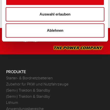
HÄNDLER & EINBAUSERVICE >
Auswahl erlauben
Ablehnen
PRODUKTE
Starter- & Bordnetzbatterien
Zubehör für PKW und Nutzfahrzeuge
(Semi-) Traktion & Standby
(Semi-) Traktion & Standby
Lithium
Anwendungsbereiche