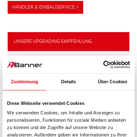
HÄNDLER & EINBAUSERVICE >
UNSERE UPGRADING EMPFEHLUNG
LEISTUNGSSTARKE
ALTERNATIVE
Zustimmung
Details
Über Cookies
Unsere Empfehlung für Fahrzeuge mit
höherem
Energiebedarf bzw. höheren
Diese Webseite verwendet Cookies
Kaltstartanforderungen.
Wir verwenden Cookies, um Inhalte und Anzeigen zu
personalisieren, Funktionen für soziale Medien anbieten
PRODUKTDETAILS >
zu können und die Zugriffe auf unsere Website zu
analysieren. Außerdem geben wir Informationen zu Ihrer