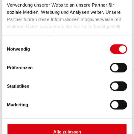
Verwendung unserer Website an unsere Partner für
soziale Medien, Werbung und Analysen weiter. Unsere
Partner führen diese Informationen möglicherweise mit
weiteren Daten zusammen, die Sie ihnen bereitgestellt
haben oder die sie im Rahmen Ihrer Nutzung der Dienste
gesammelt haben.
Einwilligungsauswahl
Notwendig
Buffalo Bull EFB
Präferenzen
EFB 690 17
Statistiken
Die besten und leistungsfähigsten Banner
Batterien. Leistungsgesteigert exakt nach den
Vorgaben führender europäischer KFZ-Hersteller.
Marketing
Originalqualität zum Nachrüsten.
Diese Batterie kaufen:
Alle zulassen