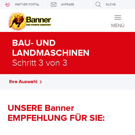
PARTNER PORTAL
ANFRAGE
SUCHE
Toggle
navigati
MENÜ
BAU- UND
LANDMASCHINEN
Schritt 3 von 3
Ihre Auswahl
UNSERE Banner
EMPFEHLUNG FÜR SIE: