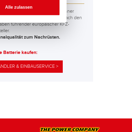
Alle zulassen
besten und leistungsfähigsten Banner
erien. Leistungsgesteigert exakt nach den
aben führender europäischer KFZ-
eller.
inalqualität zum Nachrüsten.
e Batterie kaufen:
NDLER & EINBAUSERVICE >