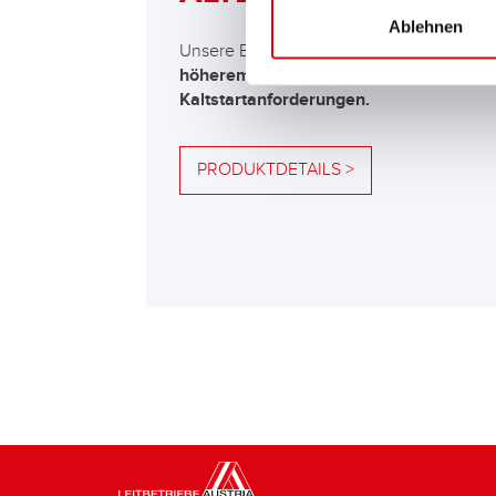
Ablehnen
Unsere Empfehlung für Fahrzeuge mit
höherem Energiebedarf bzw. höheren
Kaltstartanforderungen.
PRODUKTDETAILS >