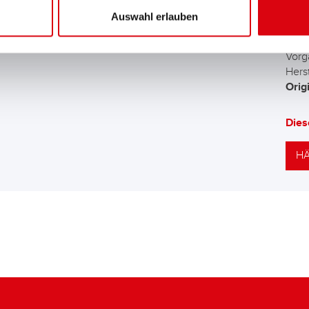
Auswahl erlauben
Die 
Batt
Vorg
Herst
Orig
Dies
HÄ