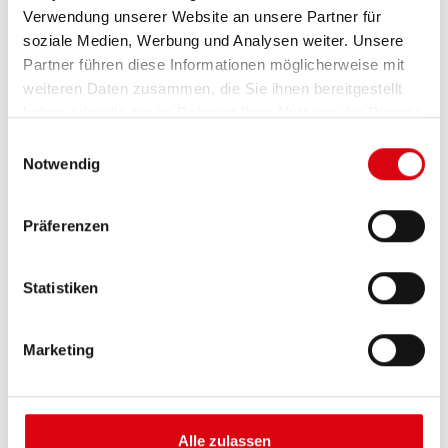
Verwendung unserer Website an unsere Partner für
soziale Medien, Werbung und Analysen weiter. Unsere
Partner führen diese Informationen möglicherweise mit
weiteren Daten zusammen, die Sie ihnen bereitgestellt
haben oder die sie im Rahmen Ihrer Nutzung der Dienste
gesammelt haben.
Einwilligungsauswahl
Notwendig
Buffalo Bull EFB
Präferenzen
EFB 650 17
Statistiken
Die besten und leistungsfähigsten Banner
Batterien. Leistungsgesteigert exakt nach den
Vorgaben führender europäischer KFZ-Hersteller.
Marketing
Originalqualität zum Nachrüsten.
Diese Batterie kaufen:
Alle zulassen