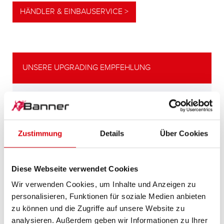
HÄNDLER & EINBAUSERVICE >
UNSERE UPGRADING EMPFEHLUNG
LEISTUNGSSTARKE
ALTERNATIVE
Zustimmung
Details
Über Cookies
Unsere Empfehlung für Fahrzeuge mit
höherem
Energiebedarf bzw. höheren
Diese Webseite verwendet Cookies
Kaltstartanforderungen.
Wir verwenden Cookies, um Inhalte und Anzeigen zu
personalisieren, Funktionen für soziale Medien anbieten
PRODUKTDETAILS >
zu können und die Zugriffe auf unsere Website zu
analysieren. Außerdem geben wir Informationen zu Ihrer