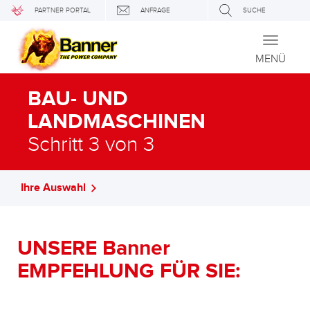
PARTNER PORTAL
ANFRAGE
SUCHE
Toggle
navigati
MENÜ
BAU- UND
LANDMASCHINEN
Schritt 3 von 3
Ihre Auswahl
UNSERE Banner
EMPFEHLUNG FÜR SIE: