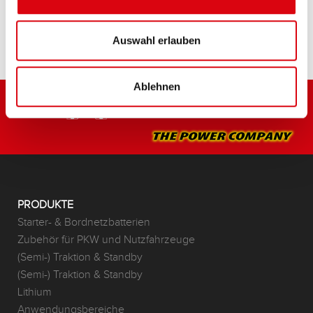
HÄNDLER & EINBAUSERVICE >
Auswahl erlauben
Ablehnen
PRODUKTE
Starter- & Bordnetzbatterien
Zubehör für PKW und Nutzfahrzeuge
(Semi-) Traktion & Standby
(Semi-) Traktion & Standby
Lithium
Anwendungsbereiche