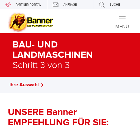
PARTNER PORTAL
ANFRAGE
SUCHE
Toggle
navigati
MENÜ
BAU- UND
LANDMASCHINEN
Schritt 3 von 3
Ihre Auswahl
UNSERE Banner
EMPFEHLUNG FÜR SIE: