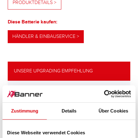
PRODUKTDETAILS >
Diese Batterie kaufen:
HÄNDLER & EINBAUSERVICE >
UNSERE UPGRADING EMPFEHLUNG
LEISTUNGSSTARKE
ALTERNATIVE
Zustimmung
Details
Über Cookies
Unsere Empfehlung für Fahrzeuge mit
höherem
Energiebedarf bzw. höheren
Diese Webseite verwendet Cookies