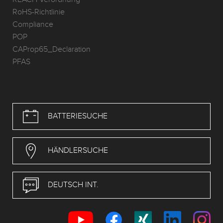
RoHS-Richtlinie
Compliance
POP
CAProp65_Declaration
PFAS
BATTERIESUCHE
HÄNDLERSUCHE
DEUTSCH INT.