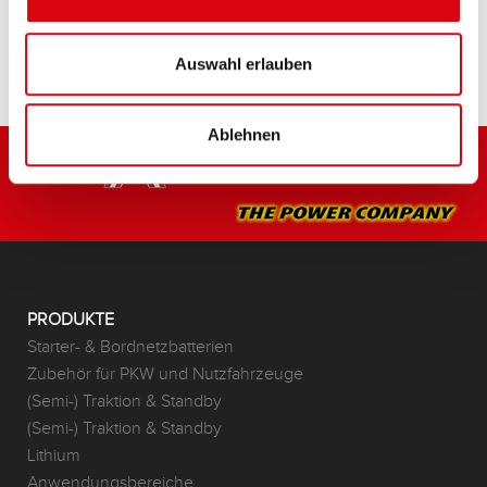
HÄNDLER & EINBAUSERVICE >
Auswahl erlauben
Ablehnen
PRODUKTE
Starter- & Bordnetzbatterien
Zubehör für PKW und Nutzfahrzeuge
(Semi-) Traktion & Standby
(Semi-) Traktion & Standby
Lithium
Anwendungsbereiche