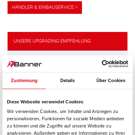
HÄNDLER & EINBAUSERVICE >
UNSERE UPGRADING EMPFEHLUNG
LEISTUNGSSTARKE
ALTERNATIVE
Zustimmung
Details
Über Cookies
Unsere Empfehlung für Fahrzeuge mit
höherem
Energiebedarf bzw. höheren
Diese Webseite verwendet Cookies
Kaltstartanforderungen.
Wir verwenden Cookies, um Inhalte und Anzeigen zu
personalisieren, Funktionen für soziale Medien anbieten
PRODUKTDETAILS >
zu können und die Zugriffe auf unsere Website zu
analysieren. Außerdem geben wir Informationen zu Ihrer