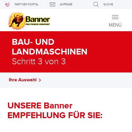
PARTNER PORTAL
ANFRAGE
SUCHE
Toggle
navigati
MENÜ
BAU- UND
LANDMASCHINEN
Schritt 3 von 3
Ihre Auswahl
UNSERE Banner
EMPFEHLUNG FÜR SIE: