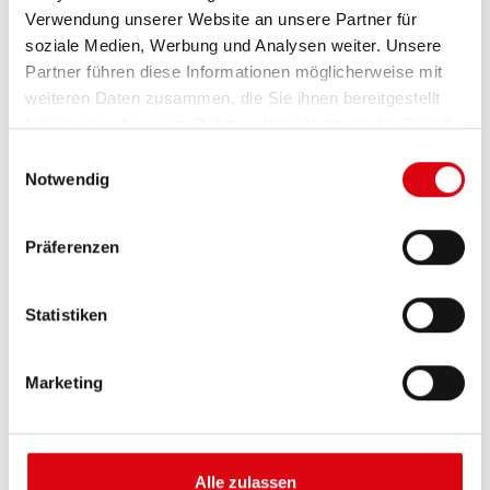
Verwendung unserer Website an unsere Partner für
soziale Medien, Werbung und Analysen weiter. Unsere
Partner führen diese Informationen möglicherweise mit
weiteren Daten zusammen, die Sie ihnen bereitgestellt
haben oder die sie im Rahmen Ihrer Nutzung der Dienste
gesammelt haben.
Einwilligungsauswahl
Notwendig
Buffalo Bull EFB
Präferenzen
EFB 690 17
Statistiken
Die besten und leistungsfähigsten Banner
Batterien. Leistungsgesteigert exakt nach den
Vorgaben führender europäischer KFZ-Hersteller.
Marketing
Originalqualität zum Nachrüsten.
Diese Batterie kaufen:
Alle zulassen