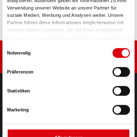
analysieren. Außerdem geben wir Informationen zu Ihrer
Diese Batterie kaufen:
Verwendung unserer Website an unsere Partner für
soziale Medien, Werbung und Analysen weiter. Unsere
HÄNDLER & EINBAUSERVICE >
Partner führen diese Informationen möglicherweise mit
weiteren Daten zusammen, die Sie ihnen bereitgestellt
haben oder die sie im Rahmen Ihrer Nutzung der Dienste
gesammelt haben.
Einwilligungsauswahl
Notwendig
Präferenzen
Statistiken
PRODUKTE
Starter- & Bordnetzbatterien
Marketing
Zubehör für PKW und Nutzfahrzeuge
(Semi-) Traktion & Standby
(Semi-) Traktion & Standby
Lithium