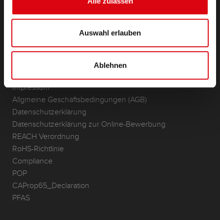
Alle zulassen
Anwendungsbereiche
KONTAKT
Auswahl erlauben
Standorte & Kontakt
ANFRAGE
Ablehnen
Infoservice
Impressum
Allgmeine Geschäftsbedingungen (AGB)
Datenschutzerklärung
Datenschutzerklärung zur Online-Bewerbung
REACH Verordnung
RoHS-Richtlinie
Compliance
POP
CAProp65_Declaration
PFAS