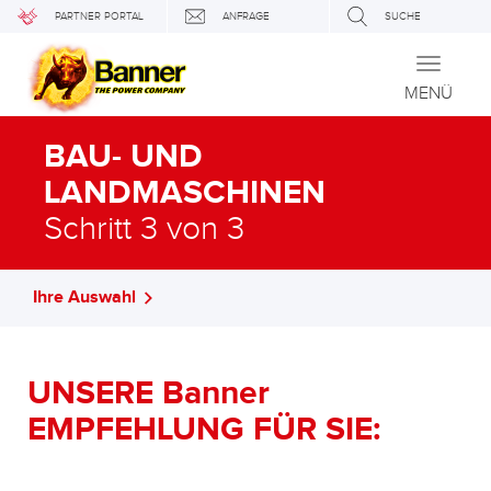
PARTNER PORTAL
ANFRAGE
SUCHE
Toggle
navigati
MENÜ
BAU- UND
LANDMASCHINEN
Schritt 3 von 3
Ihre Auswahl
UNSERE Banner
EMPFEHLUNG FÜR SIE: