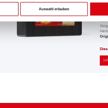
EFB
Auswahl erlauben
Die 
Batt
Vorg
Herst
Orig
Dies
HÄ