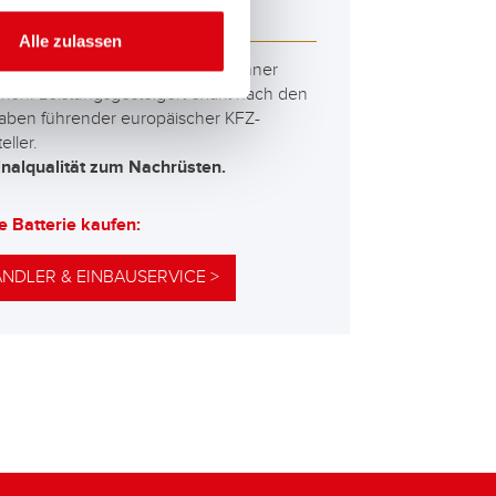
 595 15 ASIA
Alle zulassen
besten und leistungsfähigsten Banner
erien. Leistungsgesteigert exakt nach den
aben führender europäischer KFZ-
eller.
inalqualität zum Nachrüsten.
e Batterie kaufen:
NDLER & EINBAUSERVICE >