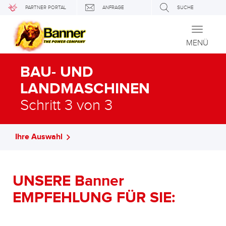
PARTNER PORTAL
ANFRAGE
SUCHE
Toggle
navigati
MENÜ
BAU- UND
LANDMASCHINEN
Schritt 3 von 3
Ihre Auswahl
UNSERE Banner
EMPFEHLUNG FÜR SIE: