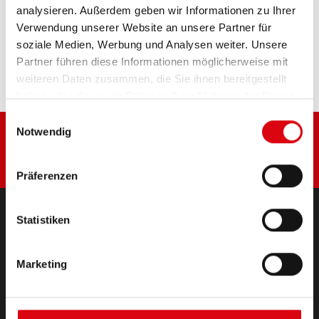
analysieren. Außerdem geben wir Informationen zu Ihrer
Diese Batterie kaufen:
Verwendung unserer Website an unsere Partner für
soziale Medien, Werbung und Analysen weiter. Unsere
HÄNDLER & EINBAUSERVICE >
Partner führen diese Informationen möglicherweise mit
weiteren Daten zusammen, die Sie ihnen bereitgestellt
haben oder die sie im Rahmen Ihrer Nutzung der Dienste
gesammelt haben.
Einwilligungsauswahl
Notwendig
Präferenzen
Statistiken
PRODUKTE
Starter- & Bordnetzbatterien
Marketing
Zubehör für PKW und Nutzfahrzeuge
(Semi-) Traktion & Standby
(Semi-) Traktion & Standby