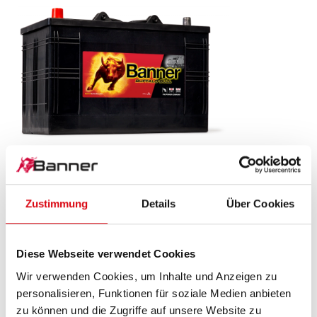
Buffalo Bull SLI
610 48
Zustimmung
Details
Über Cookies
Das Aushängeschild der Banner Markenqualität.
Originalqualität zum Nachrüsten (OE).
Diese Webseite verwendet Cookies
Wir verwenden Cookies, um Inhalte und Anzeigen zu
personalisieren, Funktionen für soziale Medien anbieten
PRODUKTDETAILS >
zu können und die Zugriffe auf unsere Website zu