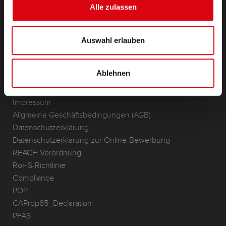
Lithium
Alle zulassen
Anwendungsbereiche
Auswahl erlauben
KONTAKT
Standorte & Kontakt
Ablehnen
ANFRAGE
Infoservice
Impressum
Allgmeine Geschäftsbedingungen (AGB)
Datenschutzerklärung
Datenschutzerklärung zur Online-Bewerbung
REACH Verordnung
RoHS-Richtlinie
Compliance
POP
CAProp65_Declaration
PFAS