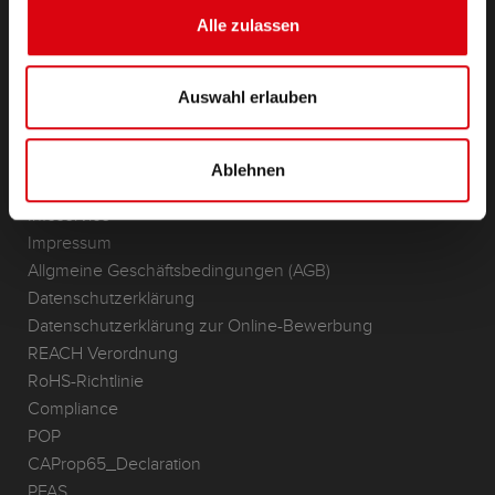
(Semi-) Traktion & Standby
Alle zulassen
Lithium
Anwendungsbereiche
Auswahl erlauben
KONTAKT
Standorte & Kontakt
Ablehnen
ANFRAGE
Infoservice
Impressum
Allgmeine Geschäftsbedingungen (AGB)
Datenschutzerklärung
Datenschutzerklärung zur Online-Bewerbung
REACH Verordnung
RoHS-Richtlinie
Compliance
POP
CAProp65_Declaration
PFAS