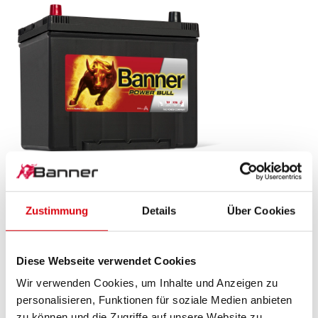
Power Bull SLI
P70 24 ASIA
Zustimmung
Details
Über Cookies
Das Aushängeschild der Banner Markenqualität.
Diese Webseite verwendet Cookies
Originalqualität zum Nachrüsten (OE).
Wir verwenden Cookies, um Inhalte und Anzeigen zu
personalisieren, Funktionen für soziale Medien anbieten
PRODUKTDETAILS >
zu können und die Zugriffe auf unsere Website zu