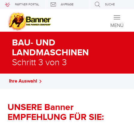
PARTNER PORTAL
ANFRAGE
SUCHE
Toggle
navigati
MENÜ
BAU- UND
LANDMASCHINEN
Schritt 3 von 3
Ihre Auswahl
UNSERE Banner
EMPFEHLUNG FÜR SIE: