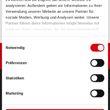
analysieren. Außerdem geben wir Informationen zu Ihrer
Verwendung unserer Website an unsere Partner für
Diese Batterie kaufen:
soziale Medien, Werbung und Analysen weiter. Unsere
Partner führen diese Informationen möglicherweise mit
HÄNDLER & EINBAUSERVICE >
weiteren Daten zusammen, die Sie ihnen bereitgestellt
haben oder die sie im Rahmen Ihrer Nutzung der Dienste
gesammelt haben.
Einwilligungsauswahl
Notwendig
Präferenzen
Statistiken
PRODUKTE
Starter- & Bordnetzbatterien
Marketing
Zubehör für PKW und Nutzfahrzeuge
(Semi-) Traktion & Standby