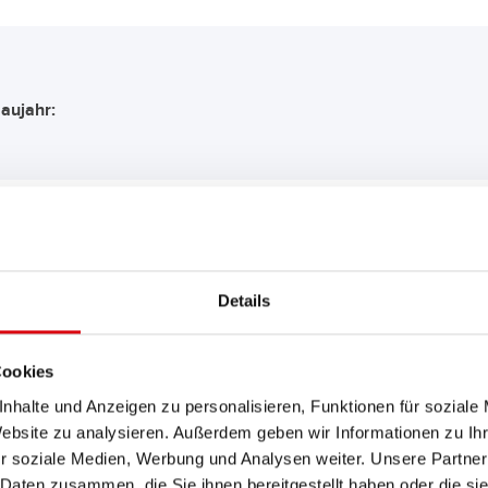
aujahr:
EMPFEHLUNG FÜR SIE:
Details
Power Bull SLI
Cookies
P50 03
nhalte und Anzeigen zu personalisieren, Funktionen für soziale
Website zu analysieren. Außerdem geben wir Informationen zu I
Das Aushängeschild der Banner
r soziale Medien, Werbung und Analysen weiter. Unsere Partner
Nachrüsten (OE).
 Daten zusammen, die Sie ihnen bereitgestellt haben oder die s