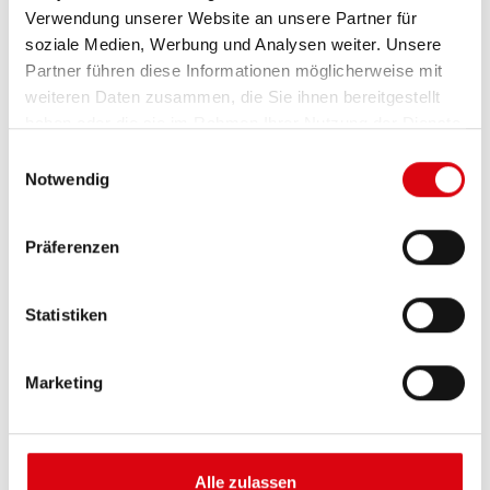
Verwendung unserer Website an unsere Partner für
soziale Medien, Werbung und Analysen weiter. Unsere
Partner führen diese Informationen möglicherweise mit
weiteren Daten zusammen, die Sie ihnen bereitgestellt
haben oder die sie im Rahmen Ihrer Nutzung der Dienste
gesammelt haben.
Einwilligungsauswahl
Notwendig
Buffalo Bull AGM
Präferenzen
AGM 710 01
Statistiken
Die besten und leistungsfähigsten Banner
Batterien. Leistungsgesteigert exakt nach den
Vorgaben führender europäischer KFZ-Hersteller.
Marketing
Originalqualität zum Nachrüsten.
Diese Batterie kaufen:
Alle zulassen