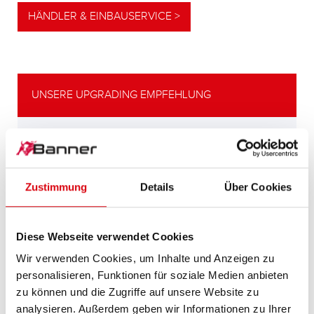
HÄNDLER & EINBAUSERVICE >
UNSERE UPGRADING EMPFEHLUNG
LEISTUNGSSTARKE
ALTERNATIVE
Zustimmung
Details
Über Cookies
Unsere Empfehlung für Fahrzeuge mit
höherem
Energiebedarf bzw. höheren
Diese Webseite verwendet Cookies
Kaltstartanforderungen.
Wir verwenden Cookies, um Inhalte und Anzeigen zu
personalisieren, Funktionen für soziale Medien anbieten
PRODUKTDETAILS >
zu können und die Zugriffe auf unsere Website zu
analysieren. Außerdem geben wir Informationen zu Ihrer