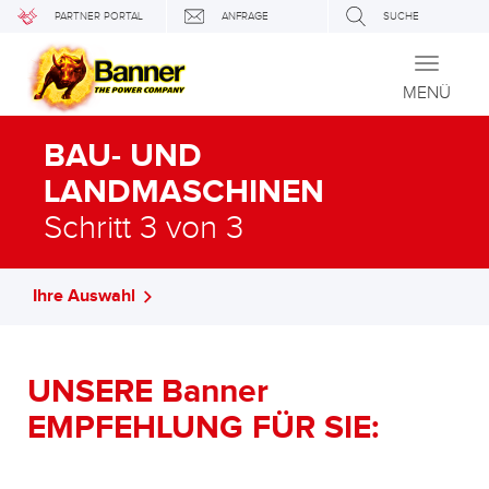
PARTNER PORTAL
ANFRAGE
SUCHE
Toggle
navigati
MENÜ
BAU- UND
LANDMASCHINEN
Schritt 3 von 3
Ihre Auswahl
UNSERE Banner
EMPFEHLUNG FÜR SIE: