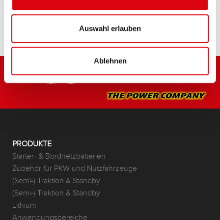
HÄNDLER & EINBAUSERVICE >
Auswahl erlauben
Ablehnen
PRODUKTE
Starter- & Bordnetzbatterien
Zubehör für PKW und Nutzfahrzeuge
(Semi-) Traktion & Standby
(Semi-) Traktion & Standby
Lithium
Anwendungsbereiche