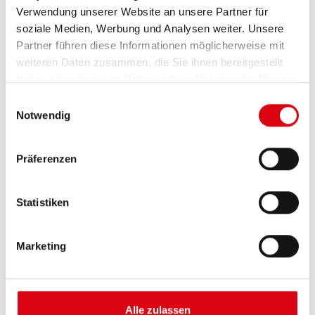
Verwendung unserer Website an unsere Partner für
soziale Medien, Werbung und Analysen weiter. Unsere
Partner führen diese Informationen möglicherweise mit
weiteren Daten zusammen, die Sie ihnen bereitgestellt
haben oder die sie im Rahmen Ihrer Nutzung der Dienste
gesammelt haben.
Einwilligungsauswahl
Notwendig
Buffalo Bull EFB
Präferenzen
EFB 690 17
Statistiken
Die besten und leistungsfähigsten Banner
Batterien. Leistungsgesteigert exakt nach den
Vorgaben führender europäischer KFZ-Hersteller.
Marketing
Originalqualität zum Nachrüsten.
Diese Batterie kaufen:
Alle zulassen