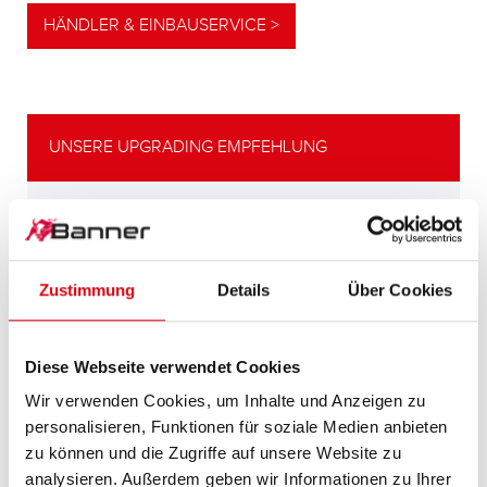
HÄNDLER & EINBAUSERVICE >
UNSERE UPGRADING EMPFEHLUNG
LEISTUNGSSTARKE
ALTERNATIVE
Zustimmung
Details
Über Cookies
Unsere Empfehlung für Fahrzeuge mit
höherem
Energiebedarf bzw. höheren
Diese Webseite verwendet Cookies
Kaltstartanforderungen.
Wir verwenden Cookies, um Inhalte und Anzeigen zu
personalisieren, Funktionen für soziale Medien anbieten
PRODUKTDETAILS >
zu können und die Zugriffe auf unsere Website zu
analysieren. Außerdem geben wir Informationen zu Ihrer