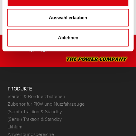
HÄNDLER & EINBAUSERVICE >
Auswahl erlauben
Ablehnen
PRODUKTE
Starter- & Bordnetzbatterien
Zubehör für PKW und Nutzfahrzeuge
(Semi-) Traktion & Standby
(Semi-) Traktion & Standby
Lithium
Anwendungsbereiche