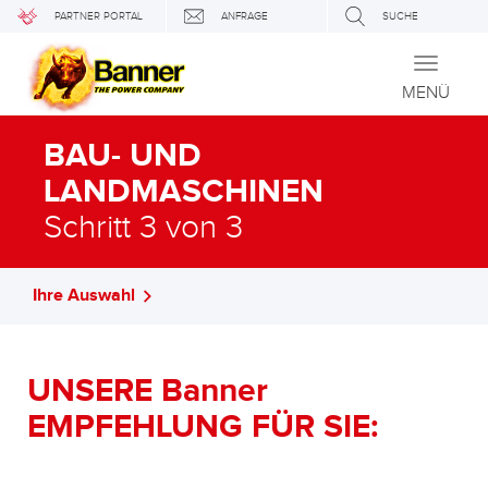
PARTNER PORTAL
ANFRAGE
SUCHE
Toggle
navigati
MENÜ
BAU- UND
LANDMASCHINEN
Schritt 3 von 3
Ihre Auswahl
UNSERE Banner
EMPFEHLUNG FÜR SIE: