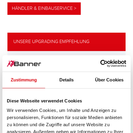
HÄNDLER & EINBAUSERVICE >
UNSERE UPGRADING EMPFEHLUNG
LEISTUNGSSTARKE
ALTERNATIVE
Zustimmung
Details
Über Cookies
Unsere Empfehlung für Fahrzeuge mit
höherem
Energiebedarf bzw. höheren
Diese Webseite verwendet Cookies
Kaltstartanforderungen.
Wir verwenden Cookies, um Inhalte und Anzeigen zu
personalisieren, Funktionen für soziale Medien anbieten
zu können und die Zugriffe auf unsere Website zu
PRODUKTDETAILS >
analysieren. Außerdem geben wir Informationen zu Ihrer