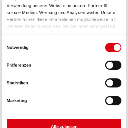
Verwendung unserer Website an unsere Partner für
soziale Medien, Werbung und Analysen weiter. Unsere
Partner führen diese Informationen möglicherweise mit
weiteren Daten zusammen, die Sie ihnen bereitgestellt
haben oder die sie im Rahmen Ihrer Nutzung der Dienste
gesammelt haben.
Einwilligungsauswahl
Notwendig
Buffalo Bull EFB
Präferenzen
EFB 650 17
Statistiken
Die besten und leistungsfähigsten Banner
Batterien. Leistungsgesteigert exakt nach den
Vorgaben führender europäischer KFZ-Hersteller.
Marketing
Originalqualität zum Nachrüsten.
Diese Batterie kaufen:
Alle zulassen