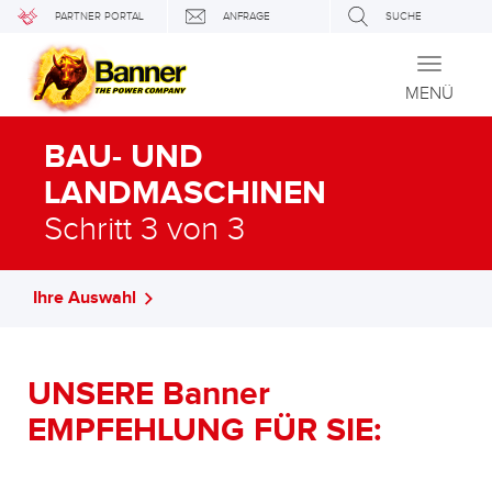
PARTNER PORTAL
ANFRAGE
SUCHE
Toggle
navigati
MENÜ
BAU- UND
LANDMASCHINEN
Schritt 3 von 3
Ihre Auswahl
UNSERE Banner
EMPFEHLUNG FÜR SIE: