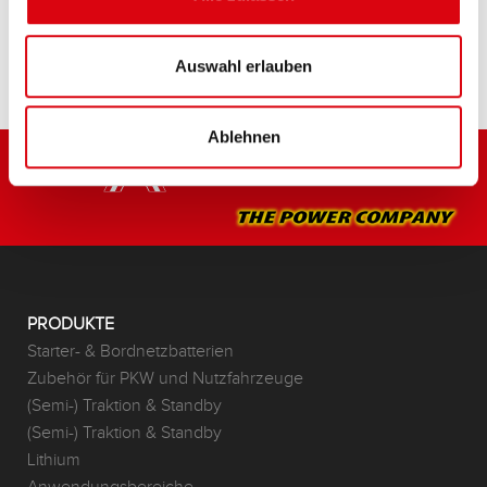
HÄNDLER & EINBAUSERVICE >
Auswahl erlauben
Ablehnen
PRODUKTE
Starter- & Bordnetzbatterien
Zubehör für PKW und Nutzfahrzeuge
(Semi-) Traktion & Standby
(Semi-) Traktion & Standby
Lithium