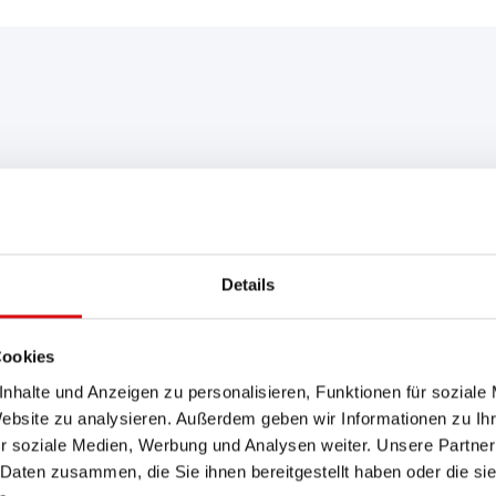
EMPFEHLUNG FÜR SIE:
Details
Buffalo Bull SLI
Cookies
610 11
nhalte und Anzeigen zu personalisieren, Funktionen für soziale
Website zu analysieren. Außerdem geben wir Informationen zu I
Das Aushängeschild der Banner
r soziale Medien, Werbung und Analysen weiter. Unsere Partner
Nachrüsten (OE).
 Daten zusammen, die Sie ihnen bereitgestellt haben oder die s