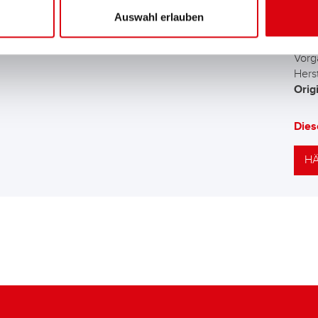
Auswahl erlauben
Die 
Batt
Vorg
Herst
Orig
Dies
HÄ