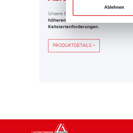
Ablehnen
Unsere Empfehlung für Fahrzeuge mit
höherem Energiebedarf bzw. höheren
Kaltstartanforderungen.
PRODUKTDETAILS >