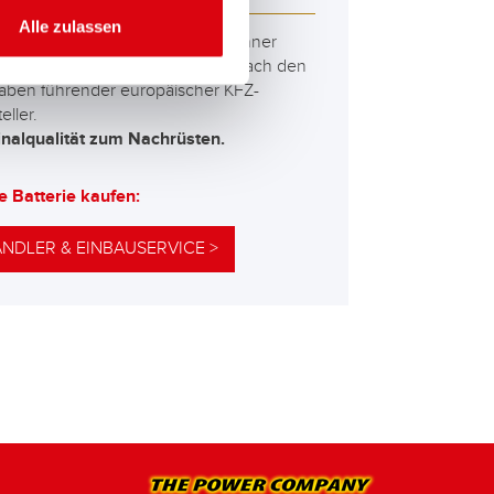
Alle zulassen
besten und leistungsfähigsten Banner
erien. Leistungsgesteigert exakt nach den
aben führender europäischer KFZ-
eller.
inalqualität zum Nachrüsten.
e Batterie kaufen:
NDLER & EINBAUSERVICE >