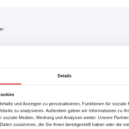
r:
EMPFEHLUNG FÜR SIE:
Details
Buffalo Bull SLI
Cookies
610 48
nhalte und Anzeigen zu personalisieren, Funktionen für soziale
Website zu analysieren. Außerdem geben wir Informationen zu I
Das Aushängeschild der Banner
r soziale Medien, Werbung und Analysen weiter. Unsere Partner
Nachrüsten (OE).
 Daten zusammen, die Sie ihnen bereitgestellt haben oder die s