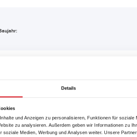
Baujahr:
EMPFEHLUNG FÜR SIE:
Details
Buffalo Bull SLI
625 11
Cookies
nhalte und Anzeigen zu personalisieren, Funktionen für soziale
Das Aushängeschild der Banner
Website zu analysieren. Außerdem geben wir Informationen zu I
Nachrüsten (OE).
r soziale Medien, Werbung und Analysen weiter. Unsere Partner