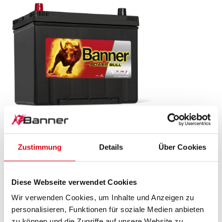
Power Bull SLI
P70 24 ASIA
Zustimmung
Details
Über Cookies
Das Aushängeschild der Banner Markenqualität.
Diese Webseite verwendet Cookies
Originalqualität zum Nachrüsten (OE).
Wir verwenden Cookies, um Inhalte und Anzeigen zu
personalisieren, Funktionen für soziale Medien anbieten
PRODUKTDETAILS >
zu können und die Zugriffe auf unsere Website zu