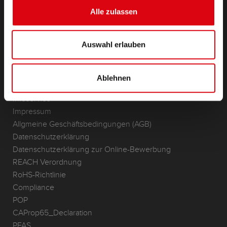
(Semi-) Traktion & Standby
Alle zulassen
Lithium
Anwendungsbereiche
Auswahl erlauben
KONTAKT
Standorte & Kontakt
Ablehnen
ANFRAGE
Infoservice
Impressum
Allgmeine Geschäftsbedingungen (AGB)
Datenschutzerklärung
Datenschutzerklärung zur Online-Bewerbung
REACH Verordnung
RoHS-Richtlinie
Compliance
POP
CAProp65_Declaration
PFAS