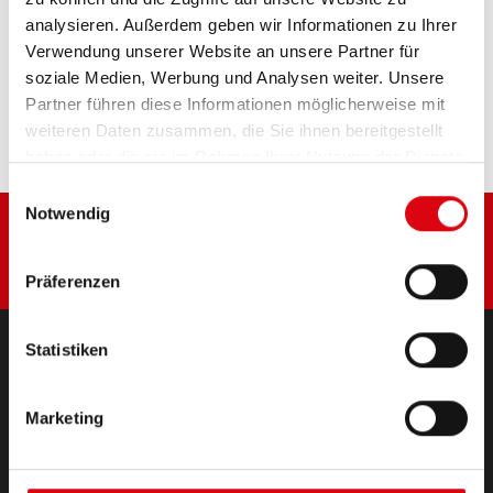
analysieren. Außerdem geben wir Informationen zu Ihrer
Verwendung unserer Website an unsere Partner für
Diese Batterie kaufen:
soziale Medien, Werbung und Analysen weiter. Unsere
Partner führen diese Informationen möglicherweise mit
HÄNDLER & EINBAUSERVICE >
weiteren Daten zusammen, die Sie ihnen bereitgestellt
haben oder die sie im Rahmen Ihrer Nutzung der Dienste
gesammelt haben.
Einwilligungsauswahl
Notwendig
Präferenzen
Statistiken
PRODUKTE
Starter- & Bordnetzbatterien
Marketing
Zubehör für PKW und Nutzfahrzeuge
(Semi-) Traktion & Standby