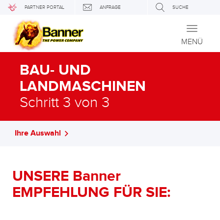
PARTNER PORTAL
ANFRAGE
SUCHE
Toggle
navigati
MENÜ
BAU- UND
LANDMASCHINEN
Schritt 3 von 3
Ihre Auswahl
UNSERE Banner
EMPFEHLUNG FÜR SIE: