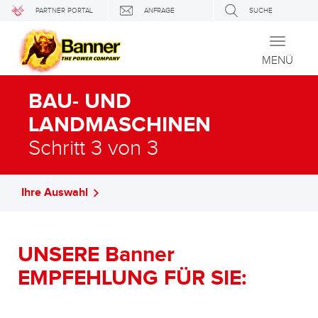
PARTNER PORTAL
ANFRAGE
SUCHE
Toggle
navigati
MENÜ
BAU- UND
LANDMASCHINEN
Schritt 3 von 3
Ihre Auswahl
UNSERE Banner
EMPFEHLUNG FÜR SIE: