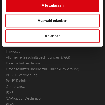
(Semi-) Traktion & Standby
Alle zulassen
Lithium
Anwendungsbereiche
Auswahl erlauben
KONTAKT
Standorte & Kontakt
Ablehnen
ANFRAGE
Infoservice
Impressum
Allgmeine Geschäftsbedingungen (AGB)
Datenschutzerklärung
Datenschutzerklärung zur Online-Bewerbung
REACH Verordnung
RoHS-Richtlinie
Compliance
POP
CAProp65_Declaration
PFAS