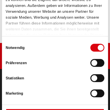
analysieren. Außerdem geben wir Informationen zu Ihrer
Verwendung unserer Website an unsere Partner für
Diese Batterie kaufen:
soziale Medien, Werbung und Analysen weiter. Unsere
Partner führen diese Informationen möglicherweise mit
HÄNDLER & EINBAUSERVICE >
weiteren Daten zusammen, die Sie ihnen bereitgestellt
haben oder die sie im Rahmen Ihrer Nutzung der Dienste
gesammelt haben.
Einwilligungsauswahl
Notwendig
Präferenzen
Statistiken
PRODUKTE
Starter- & Bordnetzbatterien
Marketing
Zubehör für PKW und Nutzfahrzeuge
(Semi-) Traktion & Standby