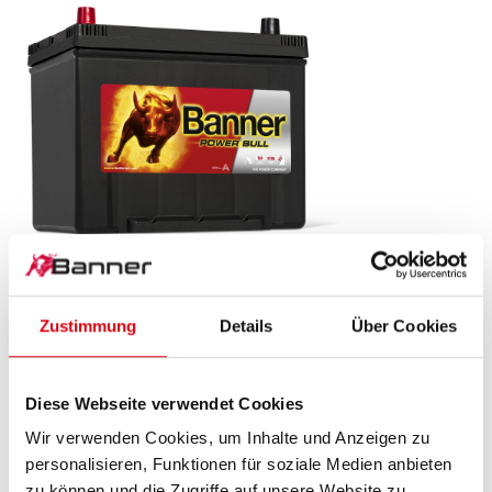
Power Bull SLI
P70 24 ASIA
Zustimmung
Details
Über Cookies
Das Aushängeschild der Banner Markenqualität.
Diese Webseite verwendet Cookies
Originalqualität zum Nachrüsten (OE).
Wir verwenden Cookies, um Inhalte und Anzeigen zu
personalisieren, Funktionen für soziale Medien anbieten
PRODUKTDETAILS >
zu können und die Zugriffe auf unsere Website zu