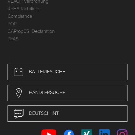
REACH Verordnung
RoHS-Richtlinie
Compliance
POP
CAProp65_Declaration
PFAS
BATTERIESUCHE
HÄNDLERSUCHE
DEUTSCH INT.