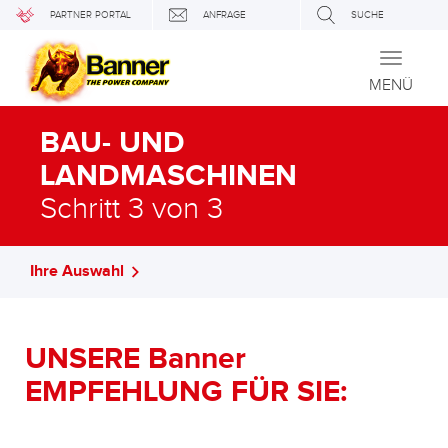
PARTNER PORTAL
ANFRAGE
SUCHE
Toggle
navigati
MENÜ
BAU- UND
LANDMASCHINEN
Schritt 3 von 3
Ihre Auswahl
UNSERE Banner
EMPFEHLUNG FÜR SIE: