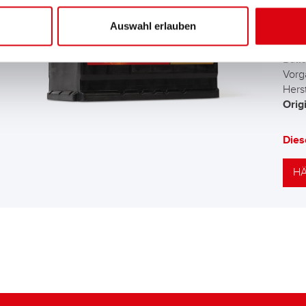
AG
Auswahl erlauben
Die 
Batt
Vorg
Herst
Orig
Dies
HÄ