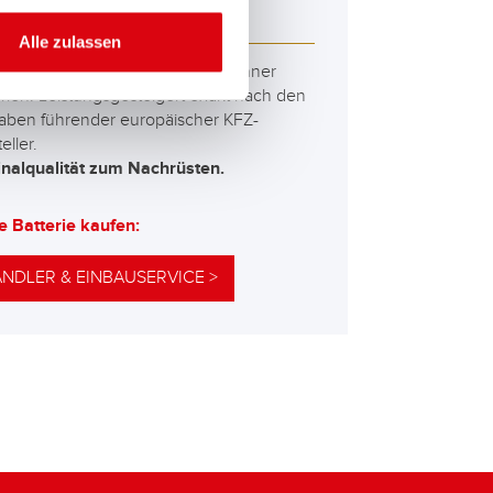
M 560 01
Alle zulassen
besten und leistungsfähigsten Banner
erien. Leistungsgesteigert exakt nach den
aben führender europäischer KFZ-
eller.
inalqualität zum Nachrüsten.
e Batterie kaufen:
NDLER & EINBAUSERVICE >