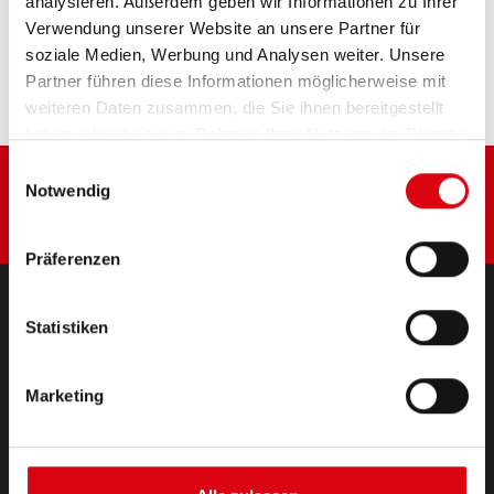
analysieren. Außerdem geben wir Informationen zu Ihrer
Diese Batterie kaufen:
Verwendung unserer Website an unsere Partner für
soziale Medien, Werbung und Analysen weiter. Unsere
HÄNDLER & EINBAUSERVICE >
Partner führen diese Informationen möglicherweise mit
weiteren Daten zusammen, die Sie ihnen bereitgestellt
haben oder die sie im Rahmen Ihrer Nutzung der Dienste
gesammelt haben.
Einwilligungsauswahl
Notwendig
Präferenzen
Statistiken
PRODUKTE
Starter- & Bordnetzbatterien
Marketing
Zubehör für PKW und Nutzfahrzeuge
(Semi-) Traktion & Standby
(Semi-) Traktion & Standby
Lithium