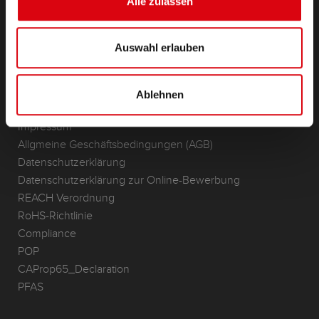
Alle zulassen
Anwendungsbereiche
KONTAKT
Auswahl erlauben
Standorte & Kontakt
ANFRAGE
Ablehnen
Infoservice
Impressum
Allgmeine Geschäftsbedingungen (AGB)
Datenschutzerklärung
Datenschutzerklärung zur Online-Bewerbung
REACH Verordnung
RoHS-Richtlinie
Compliance
POP
CAProp65_Declaration
PFAS