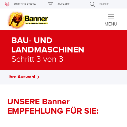
PARTNER PORTAL
ANFRAGE
SUCHE
Toggle
navigati
MENÜ
BAU- UND
LANDMASCHINEN
Schritt 3 von 3
Ihre Auswahl
UNSERE Banner
EMPFEHLUNG FÜR SIE: