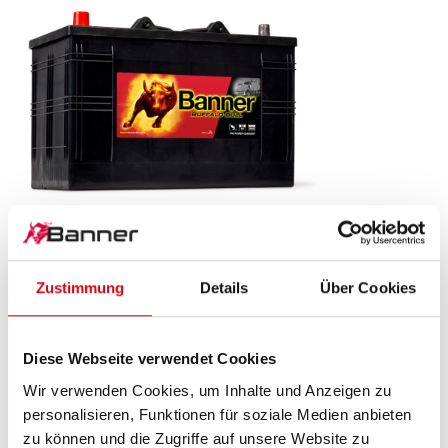
Buffalo Bull SLI
610 48
Zustimmung
Details
Über Cookies
Das Aushängeschild der Banner Markenqualität.
Originalqualität zum Nachrüsten (OE).
Diese Webseite verwendet Cookies
Wir verwenden Cookies, um Inhalte und Anzeigen zu
personalisieren, Funktionen für soziale Medien anbieten
PRODUKTDETAILS >
zu können und die Zugriffe auf unsere Website zu