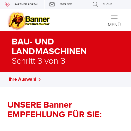
PARTNER PORTAL
ANFRAGE
SUCHE
Toggle
navigati
MENÜ
BAU- UND
LANDMASCHINEN
Schritt 3 von 3
Ihre Auswahl
UNSERE Banner
EMPFEHLUNG FÜR SIE: