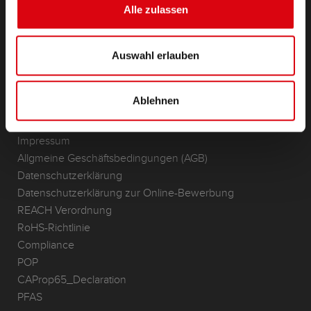
Lithium
Alle zulassen
Anwendungsbereiche
Auswahl erlauben
KONTAKT
Standorte & Kontakt
Ablehnen
ANFRAGE
Infoservice
Impressum
Allgmeine Geschäftsbedingungen (AGB)
Datenschutzerklärung
Datenschutzerklärung zur Online-Bewerbung
REACH Verordnung
RoHS-Richtlinie
Compliance
POP
CAProp65_Declaration
PFAS