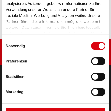
analysieren. Außerdem geben wir Informationen zu Ihrer
Diese Batterie kaufen:
Verwendung unserer Website an unsere Partner für
soziale Medien, Werbung und Analysen weiter. Unsere
HÄNDLER & EINBAUSERVICE >
Partner führen diese Informationen möglicherweise mit
weiteren Daten zusammen, die Sie ihnen bereitgestellt
haben oder die sie im Rahmen Ihrer Nutzung der Dienste
gesammelt haben.
Einwilligungsauswahl
Notwendig
Präferenzen
Statistiken
PRODUKTE
Starter- & Bordnetzbatterien
Marketing
Zubehör für PKW und Nutzfahrzeuge
(Semi-) Traktion & Standby
(Semi-) Traktion & Standby