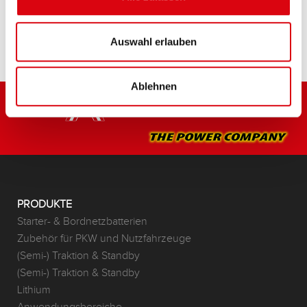
HÄNDLER & EINBAUSERVICE >
Auswahl erlauben
Ablehnen
PRODUKTE
Starter- & Bordnetzbatterien
Zubehör für PKW und Nutzfahrzeuge
(Semi-) Traktion & Standby
(Semi-) Traktion & Standby
Lithium