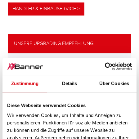
HÄNDLER & EINBAUSERVICE >
UNSERE UPGRADING EMPFEHLUNG
LEISTUNGSSTARKE
ALTERNATIVE
Zustimmung
Details
Über Cookies
Unsere Empfehlung für Fahrzeuge mit
höherem
Energiebedarf bzw. höheren
Diese Webseite verwendet Cookies
Kaltstartanforderungen.
Wir verwenden Cookies, um Inhalte und Anzeigen zu
personalisieren, Funktionen für soziale Medien anbieten
zu können und die Zugriffe auf unsere Website zu
PRODUKTDETAILS >
analysieren. Außerdem geben wir Informationen zu Ihrer