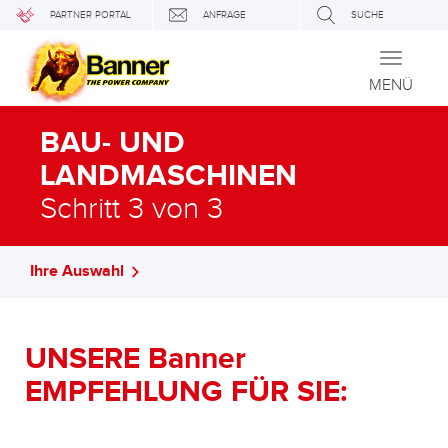
PARTNER PORTAL
ANFRAGE
SUCHE
Toggle
navigati
MENÜ
BAU- UND
LANDMASCHINEN
Schritt 3 von 3
Ihre Auswahl
UNSERE Banner
EMPFEHLUNG FÜR SIE: