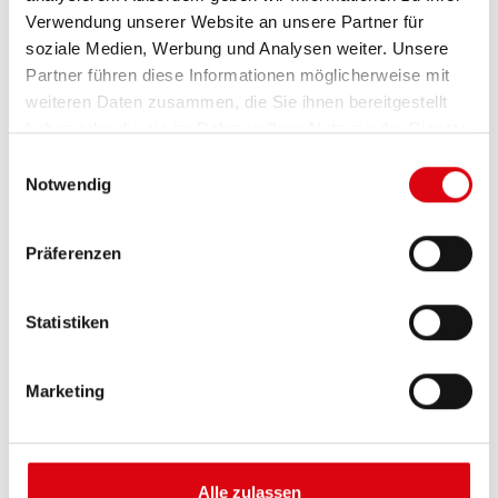
Verwendung unserer Website an unsere Partner für
soziale Medien, Werbung und Analysen weiter. Unsere
Partner führen diese Informationen möglicherweise mit
weiteren Daten zusammen, die Sie ihnen bereitgestellt
haben oder die sie im Rahmen Ihrer Nutzung der Dienste
gesammelt haben.
Einwilligungsauswahl
Notwendig
Buffalo Bull EFB
Präferenzen
EFB 650 17
Statistiken
Die besten und leistungsfähigsten Banner
Batterien. Leistungsgesteigert exakt nach den
Vorgaben führender europäischer KFZ-Hersteller.
Marketing
Originalqualität zum Nachrüsten.
Diese Batterie kaufen:
Alle zulassen