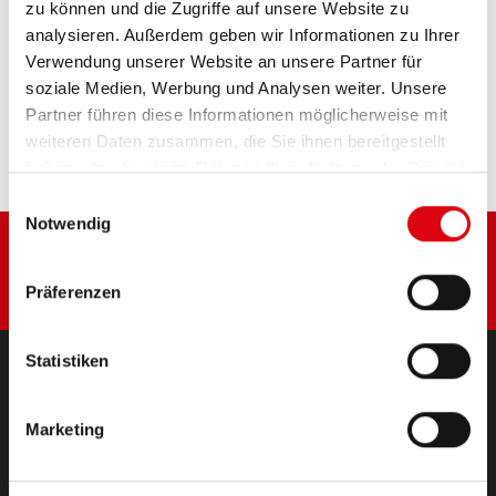
PRODUKTDETAILS >
zu können und die Zugriffe auf unsere Website zu
analysieren. Außerdem geben wir Informationen zu Ihrer
Verwendung unserer Website an unsere Partner für
Diese Batterie kaufen:
soziale Medien, Werbung und Analysen weiter. Unsere
Partner führen diese Informationen möglicherweise mit
HÄNDLER & EINBAUSERVICE >
weiteren Daten zusammen, die Sie ihnen bereitgestellt
haben oder die sie im Rahmen Ihrer Nutzung der Dienste
gesammelt haben.
Einwilligungsauswahl
Notwendig
Präferenzen
Statistiken
PRODUKTE
Marketing
Starter- & Bordnetzbatterien
Zubehör für PKW und Nutzfahrzeuge
(Semi-) Traktion & Standby