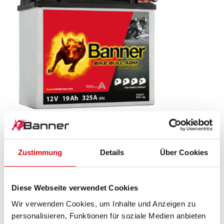
Bike Bull AGM PROfessional
Zustimmung
Details
Über Cookies
AGM PRO 516 01 / BETX16L - ETX16L
Das Aushängeschild der Banner Markenqualität.
Diese Webseite verwendet Cookies
Originalqualität zum Nachrüsten (OE).
Wir verwenden Cookies, um Inhalte und Anzeigen zu
personalisieren, Funktionen für soziale Medien anbieten