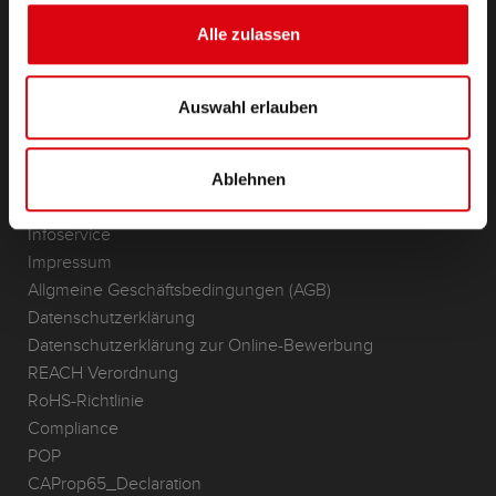
(Semi-) Traktion & Standby
Alle zulassen
Lithium
Anwendungsbereiche
Auswahl erlauben
KONTAKT
Standorte & Kontakt
Ablehnen
ANFRAGE
Infoservice
Impressum
Allgmeine Geschäftsbedingungen (AGB)
Datenschutzerklärung
Datenschutzerklärung zur Online-Bewerbung
REACH Verordnung
RoHS-Richtlinie
Compliance
POP
CAProp65_Declaration